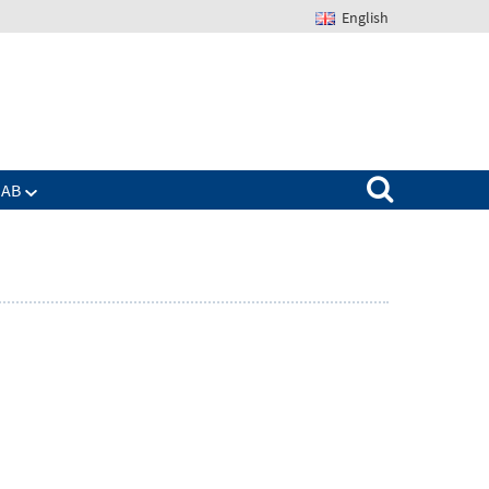
English
Suchen nach:
IAB
Zeige
enü
Untermenü
für
Das
IAB