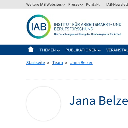
Springe
Weitere IAB Websites
Presse
Kontakt
IAB-Newslet
Zeige
Zeige
zum
Untermenü
Untermenü
Inhalt
für
für
Weitere
Presse
IAB
Websites
THEMEN
PUBLIKATIONEN
VERANSTA
Zeige
Zeige
Untermenü
Untermenü
Startseite
»
Team
»
Jana Belzer
für
für
Themen
Publikationen
Jana
Belze