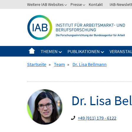
Springe
Weitere IAB Websites
Presse
Kontakt
IAB-Newslet
Zeige
Zeige
zum
Untermenü
Untermenü
Inhalt
für
für
Weitere
Presse
IAB
Websites
THEMEN
PUBLIKATIONEN
VERANSTA
Zeige
Zeige
Untermenü
Untermenü
Startseite
»
Team
»
Dr. Lisa Bellmann
für
für
Themen
Publikationen
Dr.
Lisa
Be
+49 (911) 179 - 6122