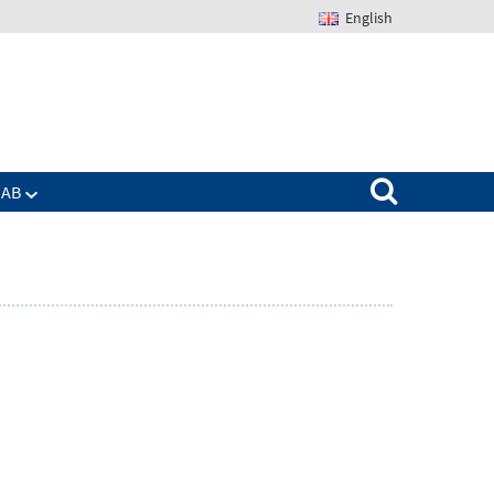
English
Suchen nach:
IAB
Zeige
enü
Untermenü
für
Das
IAB