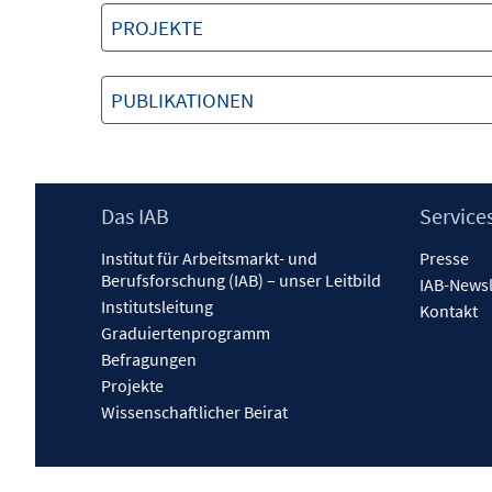
PROJEKTE
PUBLIKATIONEN
Footer
Das IAB
Service
Inhalt
Institut für Arbeitsmarkt- und
Presse
Berufsforschung (IAB) – unser Leitbild
IAB-Newsl
Institutsleitung
Kontakt
Graduiertenprogramm
Befragungen
Projekte
Wissenschaftlicher Beirat