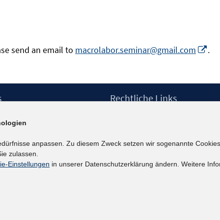
Opens
In
ase send an email to
macrolabor.seminar@gmail.com
.
in
ne
a
Fen
new
öff
s
Rechtliche Links
windo
Impressum
ologien
etter
Datenschutzerklärung
Erklärung zur Barrierefreiheit
edürfnisse anpassen. Zu diesem Zweck setzen wir sogenannte Cookies
Barrieren melden
ie zulassen.
ie-Einstellungen
in unserer Datenschutzerklärung ändern. Weitere Info