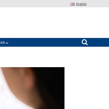
English
Suchen nach:
IAB