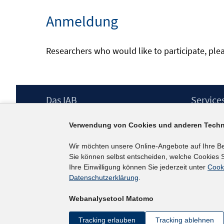
Anmeldung
Researchers who would like to participate, ple
Footer
Das IAB
Service
Inhalt
Institut für Arbeitsmarkt- und
Presse
Verwendung von Cookies und anderen Techn
Berufsforschung (IAB) – unser Leitbild
IAB-Newsl
Institutsleitung
Kontakt
Wir möchten unsere Online-Angebote auf Ihre B
Graduiertenprogramm
Sie können selbst entscheiden, welche Cookies S
Befragungen
Ihre Einwilligung können Sie jederzeit unter
Cook
Projekte
Datenschutzerklärung
.
Wissenschaftlicher Beirat
Webanalysetool Matomo
Tracking erlauben
Tracking ablehnen