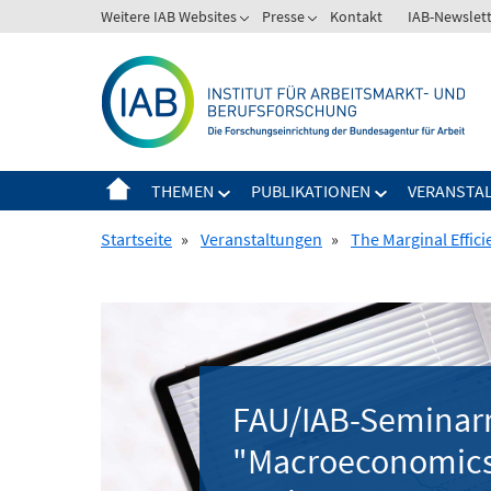
Springe
Weitere IAB Websites
Presse
Kontakt
IAB-Newslet
zum
Inhalt
THEMEN
PUBLIKATIONEN
VERANSTA
Startseite
»
Veranstaltungen
»
The Marginal Effici
FAU/IAB-Seminar
"Macroeconomics