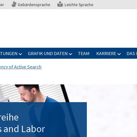
ter
Gebärdensprache
Leichte Sprache
LTUNGEN
GRAFIK UND DATEN
TEAM
KARRIERE
DAS 
ency of Active Search
reihe
 and Labor