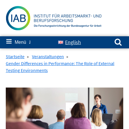
Springe
zum
Inhalt
Suchen nach:
≡
English
Menü
✘
Startseite
»
Veranstaltungen
»
Gender Differences in Performance: The Role of External
Testing Environments