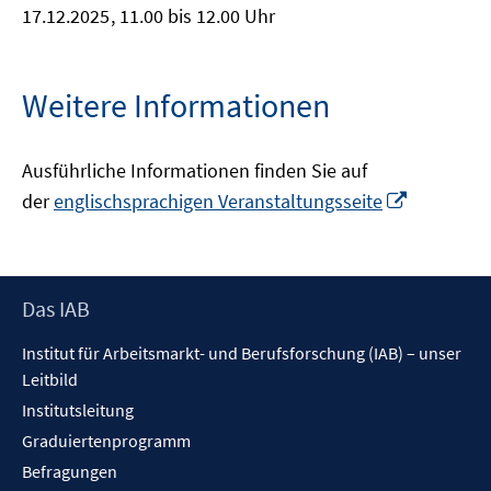
17.12.2025
, 11.00 bis 12.00 Uhr
Weitere Informationen
Ausführliche Informationen finden Sie auf
In
der
englischsprachigen Veranstaltungsseite
neuem
Fenster
öffnen
Footer
Das IAB
Inhalt
Institut für Arbeitsmarkt- und Berufsforschung (IAB) – unser
Leitbild
Institutsleitung
Graduiertenprogramm
Befragungen