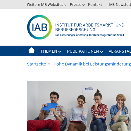
Springe
Weitere IAB Websites
Presse
Kontakt
IAB-Newslet
zum
Inhalt
THEMEN
PUBLIKATIONEN
VERANSTA
Startseite
»
Hohe Dynamik bei Leistungsminderunge