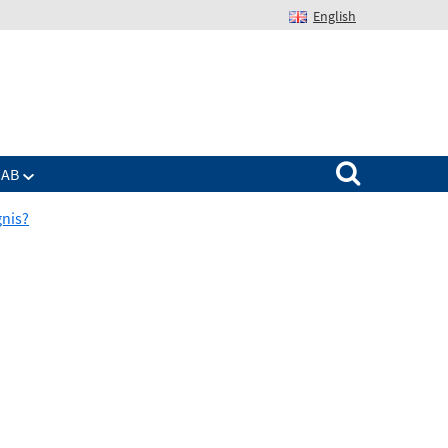
English
Suchen nach:
IAB
gnis?