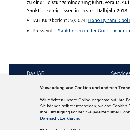
zu einer Leistungsminderung führt, voraus. Auf 
Sanktionsereignissen im ersten Halbjahr 2018.
IAB-Kurzbericht 23/2024:
Hohe Dynamik bei 
Presseinfo:
Sanktionen in der Grundsicherun
Footer
Das IAB
Service
Inhalt
Institut für Arbeitsmarkt- und
Presse
Verwendung von Cookies und anderen Techn
Berufsforschung (IAB) – unser Leitbild
IAB-Newsl
Institutsleitung
Kontakt
Wir möchten unsere Online-Angebote auf Ihre B
Graduiertenprogramm
Sie können selbst entscheiden, welche Cookies S
Befragungen
Ihre Einwilligung können Sie jederzeit unter
Cook
Projekte
Datenschutzerklärung
.
Wissenschaftlicher Beirat