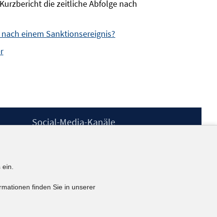
Kurzbericht die zeitliche Abfolge nach
 nach einem Sanktionsereignis?
r
Social-Media-Kanäle
BlueSky
YouTube
LinkedIn
 ein.
XING
kununu
rmationen finden Sie in unserer
Netiquette