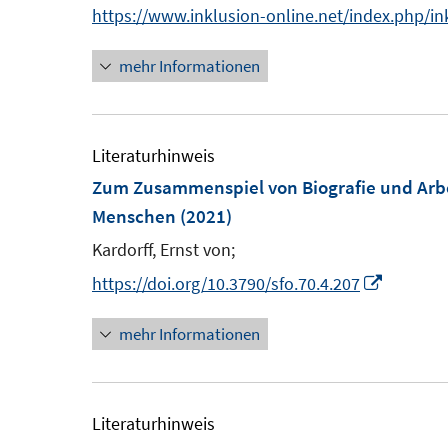
n
https://www.inklusion-online.net/index.php/ink
s
s
n
e
t
t
s
n
mehr Informationen
e
e
t
r
r
e
ö
ö
r
Literaturhinweis
f
f
ö
Zum Zusammenspiel von Biografie und Arbe
f
f
f
Menschen
(2021)
n
n
f
e
e
Kardorff, Ernst von;
n
n
n
e
I
https://doi.org/10.3790/sfo.70.4.207
n
n
mehr Informationen
n
e
u
e
Literaturhinweis