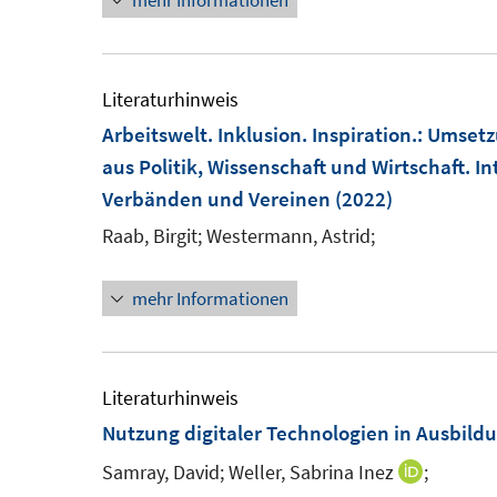
mehr Informationen
n
e
u
e
Literaturhinweis
m
Arbeitswelt. Inklusion. Inspiration.
:
Umsetz
F
aus Politik, Wissenschaft und Wirtschaft. I
e
Verbänden und Vereinen
(2022)
n
Raab, Birgit;
Westermann, Astrid;
s
t
mehr Informationen
e
r
ö
Literaturhinweis
f
Nutzung digitaler Technologien in Ausbi
f
n
Samray, David;
Weller, Sabrina Inez
;
I