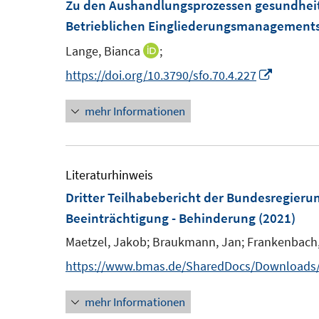
m
Zu den Aushandlungsprozessen gesundheitl
F
Betrieblichen Eingliederungsmanagements
e
Lange, Bianca
;
I
n
n
I
https://doi.org/10.3790/sfo.70.4.227
s
n
n
t
mehr Informationen
e
n
e
u
e
r
e
u
ö
m
e
Literaturhinweis
f
F
m
Dritter Teilhabebericht der Bundesregier
f
e
F
Beeinträchtigung - Behinderung
(2021)
n
n
e
e
Maetzel, Jakob;
Braukmann, Jan;
Frankenbach, 
s
n
n
https://www.bmas.de/SharedDocs/Downloads/D
t
s
e
t
mehr Informationen
r
e