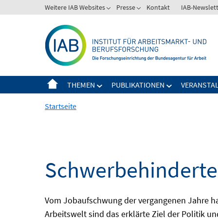
Springe
Weitere IAB Websites
Presse
Kontakt
IAB-Newslet
zum
Inhalt
THEMEN
PUBLIKATIONEN
VERANSTA
Startseite
Schwerbehinderte
Vom Jobaufschwung der vergangenen Jahre hat 
Arbeitswelt sind das erklärte Ziel der Politik