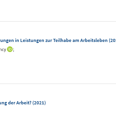
ngen in Leistungen zur Teilhabe am Arbeitsleben
(20
ncy
;
I
n
n
e
u
e
m
F
ung der Arbeit?
(2021)
e
n