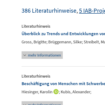
386 Literaturhinweise
,
5 IAB-Proj
Literaturhinweis
Überblick zu Trends und Entwicklungen v
Gross, Brigitte;
Brüggemann, Silke;
Streibelt, M
mehr Informationen
Literaturhinweis
Beschäftigung von Menschen mit Schwerb
Hiesinger, Karolin
;
Kubis, Alexander;
I
n