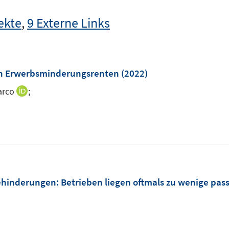
ekte
,
9 Externe Links
on Erwerbsminderungsrenten
(2022)
arco
;
I
n
n
e
u
e
m
ehinderungen
:
Betrieben liegen oftmals zu wenige pa
F
e
n