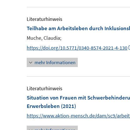
ö
r
f
ö
Literaturhinweis
f
f
Teilhabe am Arbeitsleben durch Inklusionsb
n
f
e
Muche, Claudia;
n
n
e
https://doi.org/10.5771/0340-8574-2021-4-130
n
mehr Informationen
Literaturhinweis
Situation von Frauen mit Schwerbehinder
Erwerbsleben
(2021)
https://www.aktion-mensch.de/dam/sc9/arbeit/