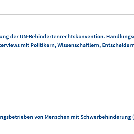
s
t
e
r
ung der UN-Behindertenrechtskonvention. Handlungse
ö
nterviews mit Politikern, Wissenschaftlern, Entscheider
f
f
n
e
n
ldungsbetrieben von Menschen mit Schwerbehinderung
(