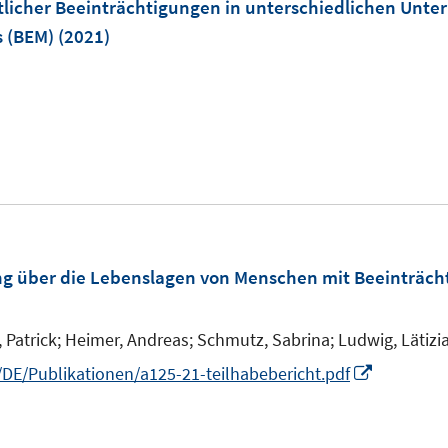
icher Beeinträchtigungen in unterschiedlichen Unte
f
 (BEM)
(2021)
n
e
n
ung über die Lebenslagen von Menschen mit Beeinträc
Patrick;
Heimer, Andreas;
Schmutz, Sabrina;
Ludwig, Lätizia
I
E/Publikationen/a125-21-teilhabebericht.pdf
n
n