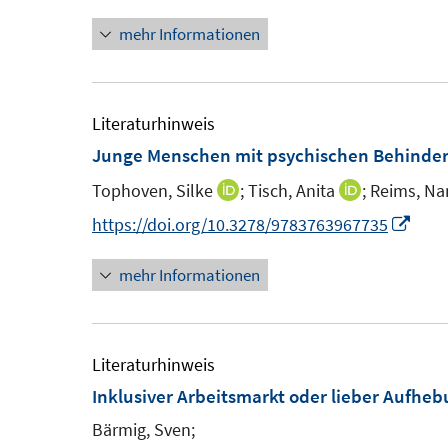
e
n
n
mehr Informationen
n
e
u
e
Literaturhinweis
m
Junge Menschen mit psychischen Behinderu
F
Tophoven, Silke
;
Tisch, Anita
;
Reims, Na
I
I
e
n
n
I
https://doi.org/10.3278/9783763967735
n
n
n
n
s
mehr Informationen
e
e
n
t
u
u
e
e
e
e
u
r
m
m
e
Literaturhinweis
ö
F
F
m
Inklusiver Arbeitsmarkt oder lieber Aufheb
f
e
e
F
f
Bärmig, Sven;
n
n
e