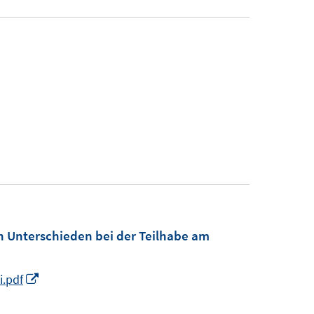
n Unterschieden bei der Teilhabe am
I
i.pdf
n