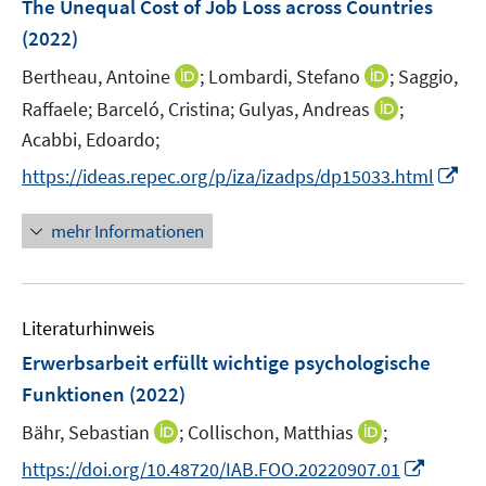
The Unequal Cost of Job Loss across Countries
n
(2022)
I
I
Bertheau, Antoine
;
Lombardi, Stefano
;
Saggio,
n
n
I
Raffaele;
Barceló, Cristina;
Gulyas, Andreas
;
n
n
n
Acabbi, Edoardo;
e
e
n
I
https://ideas.repec.org/p/iza/izadps/dp15033.html
u
u
e
n
e
e
u
n
mehr Informationen
m
m
e
e
F
F
m
u
e
e
F
e
n
n
e
Literaturhinweis
m
s
s
n
F
Erwerbsarbeit erfüllt wichtige psychologische
t
t
s
e
e
e
Funktionen
(2022)
t
n
r
r
e
I
I
Bähr, Sebastian
;
Collischon, Matthias
;
s
ö
ö
r
n
n
t
f
f
I
https://doi.org/10.48720/IAB.FOO.20220907.01
ö
n
n
e