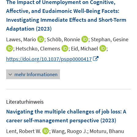
The Impact of Unemployment on Cognitive,
Affective, and Eudaimonic Well-Being Facets:
Investigating Immediate Effects and Short-Term
Adaptation
(2023)
I
I
Lawes, Mario
;
Schöb, Ronnie
;
Stephan, Gesine
n
n
I
I
I
;
Hetschko, Clemens
;
Eid, Michael
;
n
n
n
n
n
I
https://doi.org/10.1037/pspp0000417
e
e
n
n
n
n
u
u
e
e
e
n
mehr Informationen
e
e
u
u
u
e
m
m
e
e
e
u
F
F
m
m
m
e
e
e
F
F
F
Literaturhinweis
m
n
n
e
e
e
F
Navigating the multiple challenges of job loss: A
s
s
n
n
n
e
t
t
career self-management perspective
(2023)
s
s
s
n
e
e
t
t
t
I
Lent, Robert W.
;
Wang, Ruogo J.;
Moturu, Bhanu
s
r
r
e
e
e