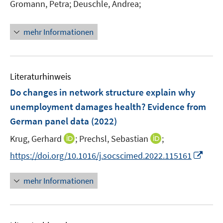
t
Gromann, Petra;
Deuschle, Andrea;
e
r
mehr Informationen
ö
f
f
n
Literaturhinweis
e
Do changes in network structure explain why
n
unemployment damages health? Evidence from
German panel data
(2022)
I
I
Krug, Gerhard
;
Prechsl, Sebastian
;
n
n
I
https://doi.org/10.1016/j.socscimed.2022.115161
n
n
n
e
e
n
mehr Informationen
u
u
e
e
e
u
m
m
e
F
F