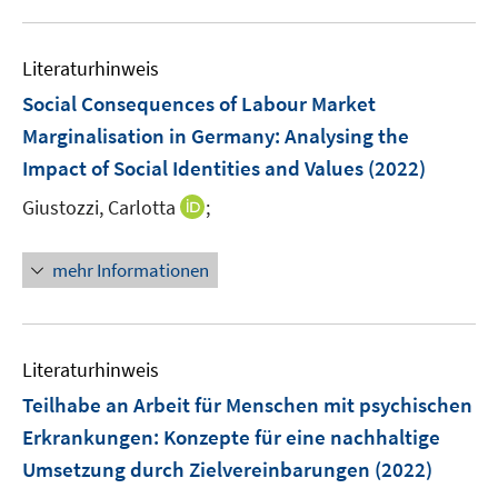
m
m
e
u
e
F
F
m
e
n
e
e
F
Literaturhinweis
m
n
n
e
F
Social Consequences of Labour Market
s
s
n
e
t
t
Marginalisation in Germany
:
Analysing the
s
n
e
e
Impact of Social Identities and Values
t
(2022)
s
r
r
e
t
I
Giustozzi, Carlotta
;
ö
ö
r
e
n
f
f
ö
r
n
f
f
mehr Informationen
f
ö
e
n
n
f
f
u
e
e
n
f
e
n
n
e
n
m
Literaturhinweis
n
e
F
Teilhabe an Arbeit für Menschen mit psychischen
n
e
Erkrankungen
:
Konzepte für eine nachhaltige
n
Umsetzung durch Zielvereinbarungen
(2022)
s