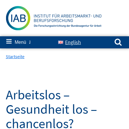
Springe
zum
Inhalt
Suchen nach:
≡
English
Menü
✘
Startseite
Arbeitslos –
Gesundheit los –
chancenlos?