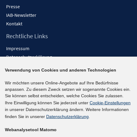
Presse
IAB-Newsletter
Kontakt
Rechtliche Links
Impressum
Datenschutzerklärung
Erklärung zur Barrierefreiheit
Verwendung von Cookies und anderen Technologien
Barrieren melden
Wir möchten unsere Online-Angebote auf Ihre Bedürfnisse
Social-Media-Kanäle
anpassen. Zu diesem Zweck setzen wir sogenannte Cookies ein.
Sie können selbst entscheiden, welche Cookies Sie zulassen.
BlueSky
Ihre Einwilligung können Sie jederzeit unter
Cookie-Einstellungen
YouTube
in unserer Datenschutzerklärung ändern. Weitere Informationen
LinkedIn
finden Sie in unserer
Datenschutzerklärung
.
XING
Webanalysetool Matomo
kununu