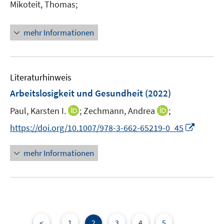
e
Mikoteit, Thomas;
f
f
ö
r
f
f
f
ö
n
n
mehr Informationen
f
f
e
e
n
f
n
n
e
n
n
e
Literaturhinweis
n
Arbeitslosigkeit und Gesundheit
(2022)
I
I
Paul, Karsten I.
;
Zechmann, Andrea
;
n
n
I
https://doi.org/10.1007/978-3-662-65219-0_45
n
n
n
e
e
n
mehr Informationen
u
u
e
e
e
u
m
m
e
F
F
m
e
e
F
n
n
e
<
1
2
3
4
5
...