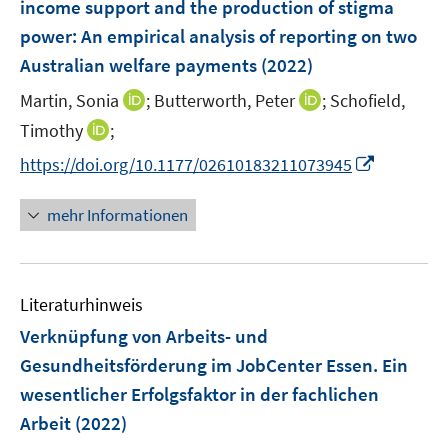
t
t
income support and the production of stigma
s
n
e
e
power: An empirical analysis of reporting on two
t
s
r
r
e
Australian welfare payments
(2022)
t
ö
ö
r
e
I
I
Martin, Sonia
;
Butterworth, Peter
;
Schofield,
f
f
ö
r
n
n
f
f
I
Timothy
;
f
ö
n
n
n
n
n
f
I
f
https://doi.org/10.1177/02610183211073945
e
e
e
e
n
n
n
f
u
u
n
n
e
e
n
n
mehr Informationen
e
e
u
n
e
e
m
m
e
u
n
F
F
m
e
e
e
F
Literaturhinweis
m
n
n
e
F
Verknüpfung von Arbeits- und
s
s
n
e
t
t
Gesundheitsförderung im JobCenter Essen. Ein
s
n
e
e
wesentlicher Erfolgsfaktor in der fachlichen
t
s
r
r
e
Arbeit
(2022)
t
ö
ö
r