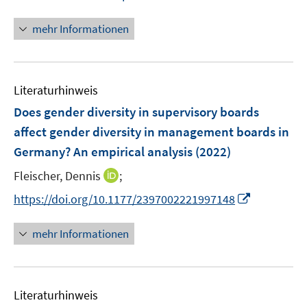
n
e
n
n
n
n
mehr Informationen
e
e
n
u
e
Literaturhinweis
m
F
Does gender diversity in supervisory boards
e
affect gender diversity in management boards in
n
Germany? An empirical analysis
(2022)
s
t
I
Fleischer, Dennis
;
e
n
I
https://doi.org/10.1177/2397002221997148
r
n
n
ö
e
n
mehr Informationen
f
u
e
f
e
u
n
m
e
e
F
Literaturhinweis
m
n
e