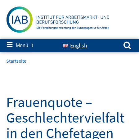
Springe
zum
Inhalt
Suchen nach:
≡
English
Menü
✘
Startseite
Frauenquote –
Geschlechtervielfalt
in den Chefetagen