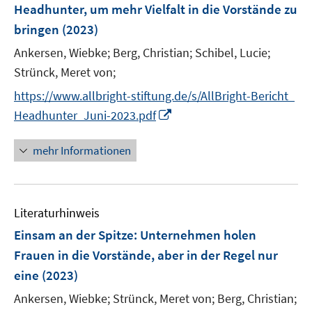
e
t
Headhunter, um mehr Vielfalt in die Vorstände zu
s
n
e
bringen
(2023)
t
s
r
e
t
Ankersen, Wiebke;
Berg, Christian;
Schibel, Lucie;
ö
r
e
Strünck, Meret von;
f
ö
r
f
https://www.allbright-stiftung.de/s/AllBright-Bericht_
f
ö
n
f
I
Headhunter_Juni-2023.pdf
f
e
n
n
f
n
e
n
mehr Informationen
n
n
e
e
u
n
e
Literaturhinweis
m
F
Einsam an der Spitze: Unternehmen holen
e
Frauen in die Vorstände, aber in der Regel nur
n
eine
(2023)
s
t
Ankersen, Wiebke;
Strünck, Meret von;
Berg, Christian;