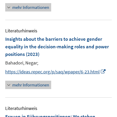
f
u
n
mehr Informationen
f
e
e
n
m
u
e
F
e
n
e
Literaturhinweis
m
n
F
Insights about the barriers to achieve gender
s
e
equality in the decision-making roles and power
t
n
e
positions
(2023)
s
r
t
Bahadori, Negar;
ö
e
I
https://ideas.repec.org/p/saq/wpaper/6-23.html
f
r
n
f
ö
n
n
mehr Informationen
f
e
e
f
u
n
n
e
e
Literaturhinweis
m
n
F
Frauen in Führungspositionen: Wo stehen