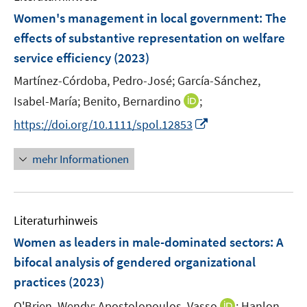
n
n
n
F
Women's management in local government: The
s
s
e
effects of substantive representation on welfare
t
t
n
e
e
service efficiency
(2023)
s
r
r
t
Martínez-Córdoba, Pedro-José;
García-Sánchez,
ö
ö
e
I
Isabel-María;
Benito, Bernardino
;
f
f
r
n
f
f
I
https://doi.org/10.1111/spol.12853
ö
n
n
n
n
f
e
e
e
n
mehr Informationen
f
u
n
n
e
n
e
u
e
m
e
n
F
Literaturhinweis
m
e
F
Women as leaders in male-dominated sectors: A
n
e
bifocal analysis of gendered organizational
s
n
practices
(2023)
t
s
e
t
I
O'Brien, Wendy;
Apostolopoulos, Vasso
;
Hanlon,