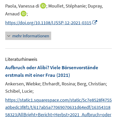
r
r
e
I
Paola, Vanessa di
;
Moullet, Stéphanie;
Dupray,
ö
ö
r
n
I
Arnaud
;
f
f
ö
n
n
f
f
I
f
https://doi.org/10.1108/IJSSP-12-2021-0315
e
n
n
n
n
f
u
e
e
e
n
n
mehr Informationen
e
u
n
n
e
e
m
e
u
n
F
m
e
e
F
Literaturhinweis
m
n
e
F
Aufbruch oder Alibi? Viele Börsenvorstände
s
n
e
t
erstmals mit einer Frau
(2021)
s
n
e
t
Ankersen, Wiebke;
Ehrhardt, Rosina;
Berg, Christian;
s
r
e
t
Schibel, Lucie;
ö
r
e
f
https://static1.squarespace.com/static/5c7e8528f4755
ö
r
f
a0bedc3f8f1/t/617ab5a77069070631d64edf/16354318
f
ö
n
f
58323/AllBright+Bericht+Herbst+2021_Aufbruch+oder
f