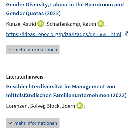
F
Gender Diversity, Labour in the Boardroom and
n
e
Gender Quotas
(2022)
s
n
t
I
I
Kunze, Astrid
;
Scharfenkamp, Katrin
;
s
e
n
n
t
I
https://ideas.repec.org/p/iza/izadps/dp15691.html
r
n
n
e
n
ö
e
e
r
n
mehr Informationen
f
u
u
ö
e
f
e
e
f
u
n
m
m
f
e
e
F
F
n
Literaturhinweis
m
n
e
e
e
F
Geschlechterdiversität im Management von
n
n
n
e
mittelständischen Familienunternehmen
(2022)
s
s
n
t
t
I
Lorenzen, Solvej;
Block, Joern
;
s
e
e
n
t
r
r
n
e
mehr Informationen
ö
ö
e
r
f
f
u
ö