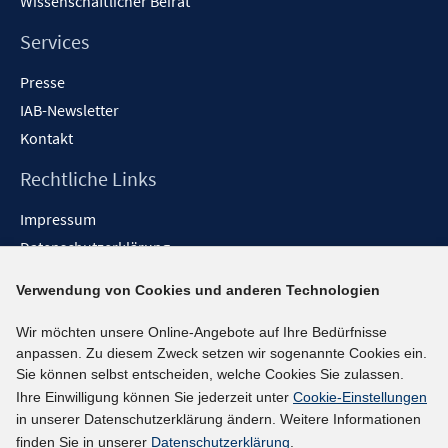
Wissenschaftlicher Beirat
Services
Presse
IAB-Newsletter
Kontakt
Rechtliche Links
Impressum
Datenschutzerklärung
Erklärung zur Barrierefreiheit
Verwendung von Cookies und anderen Technologien
Barrieren melden
Wir möchten unsere Online-Angebote auf Ihre Bedürfnisse
Social-Media-Kanäle
anpassen. Zu diesem Zweck setzen wir sogenannte Cookies ein.
Sie können selbst entscheiden, welche Cookies Sie zulassen.
BlueSky
Ihre Einwilligung können Sie jederzeit unter
Cookie-Einstellungen
YouTube
in unserer Datenschutzerklärung ändern. Weitere Informationen
LinkedIn
finden Sie in unserer
Datenschutzerklärung
.