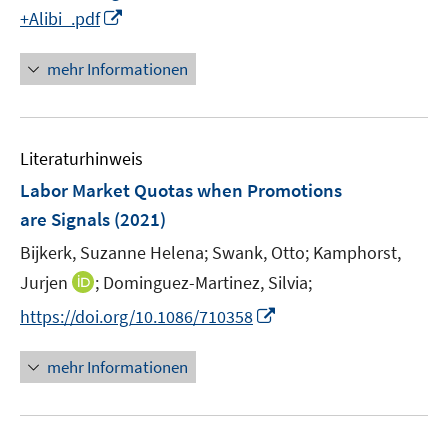
e
n
I
+Alibi_.pdf
f
n
e
n
n
n
n
e
mehr Informationen
e
n
u
e
Literaturhinweis
m
F
Labor Market Quotas when Promotions
e
are Signals
(2021)
n
Bijkerk, Suzanne Helena;
Swank, Otto;
Kamphorst,
s
t
I
Jurjen
;
Dominguez-Martinez, Silvia;
e
n
I
https://doi.org/10.1086/710358
r
n
n
ö
e
n
mehr Informationen
f
u
e
f
e
u
n
m
e
e