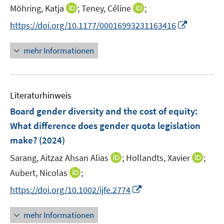
I
I
Möhring, Katja
;
Teney, Céline
;
n
n
I
https://doi.org/10.1177/00016993231163416
n
n
n
e
e
n
mehr Informationen
u
u
e
e
e
u
m
m
e
F
F
Literaturhinweis
m
e
e
F
Board gender diversity and the cost of equity:
n
n
e
What difference does gender quota legislation
s
s
n
make?
(2024)
t
t
s
e
e
t
I
I
Sarang, Aitzaz Ahsan Alias
;
Hollandts, Xavier
;
r
r
e
n
n
I
Aubert, Nicolas
;
ö
ö
r
n
n
n
f
f
I
https://doi.org/10.1002/ijfe.2774
ö
e
e
n
f
f
n
f
u
u
e
n
n
n
mehr Informationen
f
e
e
u
e
e