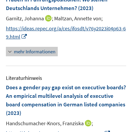
e
Deutschlands Unternehmen?
(2023)
n
I
Garnitz, Johanna
;
Maltzan, Annette von;
s
n
t
https://ideas.repec.org/a/ces/ifosdt/v76y2023i04p63-6
n
e
I
9.html
e
r
n
u
ö
n
mehr Informationen
e
f
e
m
f
u
F
n
e
e
e
Literaturhinweis
m
n
n
F
Does a gender pay gap exist on executive boards?
s
e
An empirical multilevel analysis of executive
t
n
e
board compensation in German listed companies
s
r
(2023)
t
ö
e
I
Handschumacher-Knors, Franziska
;
f
r
n
f