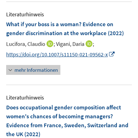
f
f
e
f
n
n
m
f
Literaturhinweis
e
e
F
n
What if your boss is a woman? Evidence on
n
n
e
e
gender discrimination at the workplace
(2022)
n
n
s
I
I
Lucifora, Claudio
;
Vigani, Daria
;
t
n
n
I
https://doi.org/10.1007/s11150-021-09562-x
e
n
n
n
r
e
e
n
mehr Informationen
ö
u
u
e
f
e
e
u
f
m
m
e
n
F
F
Literaturhinweis
m
e
e
e
F
Does occupational gender composition affect
n
n
n
e
women's chances of becoming managers?
s
s
n
Evidence from France, Sweden, Switzerland and
t
t
s
e
e
the UK
(2022)
t