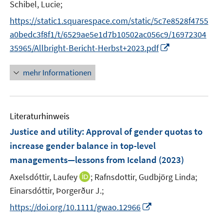
e
Schibel, Lucie;
r
https://static1.squarespace.com/static/5c7e8528f4755
ö
a0bedc3f8f1/t/6529ae5e1d7b10502ac056c9/16972304
f
I
35965/Allbright-Bericht-Herbst+2023.pdf
f
n
n
n
e
mehr Informationen
e
n
u
e
Literaturhinweis
m
F
Justice and utility: Approval of gender quotas to
e
increase gender balance in top-level
n
managements—lessons from Iceland
(2023)
s
t
I
Axelsdóttir, Laufey
;
Rafnsdottir, Gudbjörg Linda;
e
n
Einarsdóttir, Þorgerður J.;
r
n
I
https://doi.org/10.1111/gwao.12966
ö
e
n