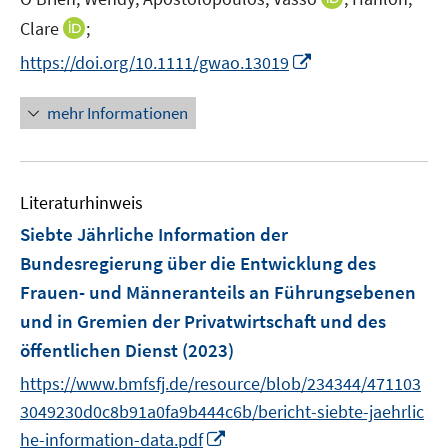
r
e
n
I
Clare
;
ö
r
n
n
f
I
https://doi.org/10.1111/gwao.13019
ö
e
n
f
n
f
u
e
n
n
mehr Informationen
f
e
u
e
e
n
m
e
n
u
e
F
m
e
n
e
F
Literaturhinweis
m
n
e
F
Siebte Jährliche Information der
s
n
e
t
Bundesregierung über die Entwicklung des
s
n
e
Frauen- und Männeranteils an Führungsebenen
t
s
r
e
und in Gremien der Privatwirtschaft und des
t
ö
r
e
öffentlichen Dienst
(2023)
f
ö
r
f
https://www.bmfsfj.de/resource/blob/234344/471103
f
ö
n
3049230d0c8b91a0fa9b444c6b/bericht-siebte-jaehrlic
f
f
e
n
I
he-information-data.pdf
f