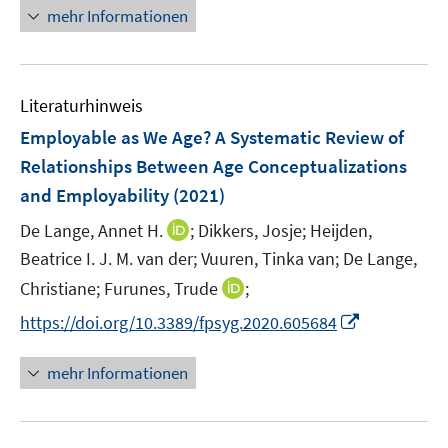
n
mehr Informationen
f
n
e
n
Literaturhinweis
Employable as We Age? A Systematic Review of
Relationships Between Age Conceptualizations
and Employability
(2021)
I
De Lange, Annet H.
;
Dikkers, Josje;
Heijden,
n
Beatrice I. J. M. van der;
Vuuren, Tinka van;
De Lange,
n
I
Christiane;
Furunes, Trude
;
e
n
I
https://doi.org/10.3389/fpsyg.2020.605684
u
n
n
e
e
n
mehr Informationen
m
u
e
F
e
u
e
m
e
n