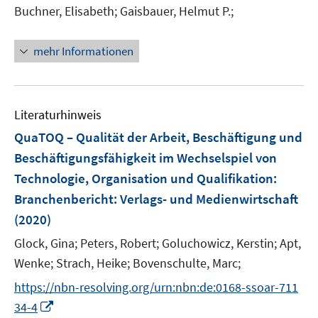
e
t
Buchner, Elisabeth;
Gaisbauer, Helmut P.;
r
e
ö
r
mehr Informationen
f
ö
f
f
n
f
e
n
Literaturhinweis
n
e
QuaTOQ – Qualität der Arbeit, Beschäftigung und
n
Beschäftigungsfähigkeit im Wechselspiel von
Technologie, Organisation und Qualifikation
:
Branchenbericht: Verlags- und Medienwirtschaft
(2020)
Glock, Gina;
Peters, Robert;
Goluchowicz, Kerstin;
Apt,
Wenke;
Strach, Heike;
Bovenschulte, Marc;
https://nbn-resolving.org/urn:nbn:de:0168-ssoar-711
I
34-4