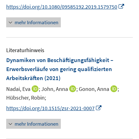
r
n
I
https://doi.org/10.1080/09585192.2019.1579750
ö
e
n
f
u
n
mehr Informationen
f
e
e
n
m
u
e
F
e
n
e
Literaturhinweis
m
n
F
Dynamiken von Beschäftigungsfähigkeit –
s
e
Erwerbsverläufe von gering qualifizierten
t
n
e
Arbeitskräften
(2021)
s
r
t
I
I
I
Nadai, Eva
;
John, Anna
;
Gonon, Anna
;
ö
e
n
n
n
Hübscher, Robin;
f
r
n
n
n
f
I
https://doi.org/10.1515/zsr-2021-0007
ö
e
e
e
n
n
f
u
u
u
e
n
mehr Informationen
f
e
e
e
n
e
n
m
m
m
u