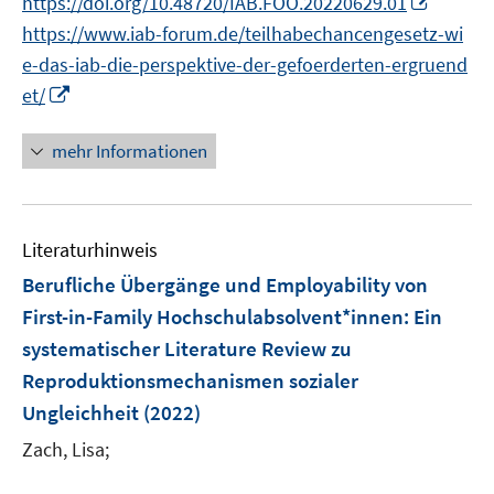
https://doi.org/10.48720/IAB.FOO.20220629.01
ö
e
e
n
n
n
f
n
https://www.iab-forum.de/teilhabechancengesetz-wi
f
n
n
e
e
e
n
n
f
e-das-iab-die-perspektive-der-gefoerderten-ergruend
u
n
n
e
e
n
I
et/
e
n
u
e
n
m
e
n
n
F
mehr Informationen
m
e
e
F
u
n
e
e
s
n
Literaturhinweis
m
t
s
F
e
Berufliche Übergänge und Employability von
t
e
r
First-in-Family Hochschulabsolvent*innen
:
Ein
e
n
ö
r
systematischer Literature Review zu
s
f
ö
Reproduktionsmechanismen sozialer
t
f
f
e
Ungleichheit
(2022)
n
f
r
e
Zach, Lisa;
n
ö
n
e
f