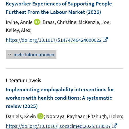
e
Keyworker Experiences of Supporting People
s
n
Furthest From the Labour Market
t
(2026)
s
e
t
I
Irvine, Annie
;
Brass, Christine;
McKenzie, Joe;
r
e
n
Kelley, Alex;
ö
r
n
I
f
https://doi.org/10.1017/S1474746424000022
ö
e
n
f
f
u
n
n
mehr Informationen
f
e
e
e
n
m
u
n
e
F
e
n
e
Literaturhinweis
m
n
F
Implementing employability interventions for
s
e
workers with health conditions: A systematic
t
n
e
review
(2025)
s
r
t
I
Daniels, Kevin
;
Nooraya, Rayhaan;
Fitzhugh, Helen;
ö
e
n
I
f
https://doi.org/10.1016/j.socscimed.2025.118597
r