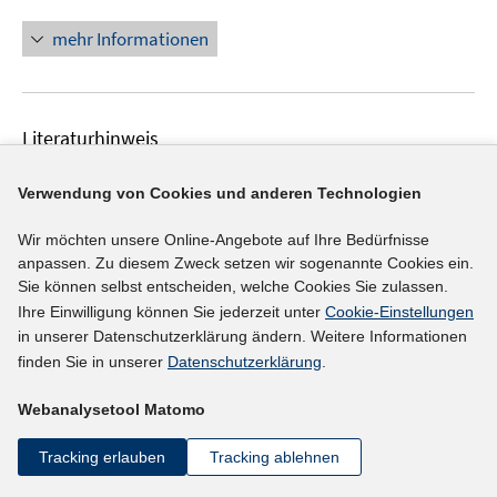
n
n
mehr Informationen
e
u
e
Literaturhinweis
m
F
Employability – umstrittener Schlüsselbegriff im
e
Verwendung von Cookies und anderen Technologien
Kohäsionsprozess von beruflicher und
n
hochschulischer Bildung
(2020)
Wir möchten unsere Online-Angebote auf Ihre Bedürfnisse
s
anpassen. Zu diesem Zweck setzen wir sogenannte Cookies ein.
t
Kern, Petra;
Sie können selbst entscheiden, welche Cookies Sie zulassen.
e
https://www.bwpat.de/ausgabe39/kern_bwpat39.pdf
Ihre Einwilligung können Sie jederzeit unter
Cookie-Einstellungen
r
I
in unserer Datenschutzerklärung ändern. Weitere Informationen
ö
finden Sie in unserer
Datenschutzerklärung
.
n
f
n
mehr Informationen
f
Webanalysetool Matomo
e
n
u
e
Tracking erlauben
Tracking ablehnen
e
n