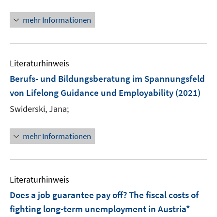
r
e
f
ö
r
mehr Informationen
f
f
ö
n
f
f
e
n
f
n
e
n
Literaturhinweis
n
e
Berufs- und Bildungsberatung im Spannungsfeld
n
von Lifelong Guidance und Employability
(2021)
Swiderski, Jana;
mehr Informationen
Literaturhinweis
Does a job guarantee pay off? The fiscal costs of
fighting long-term unemployment in Austria*