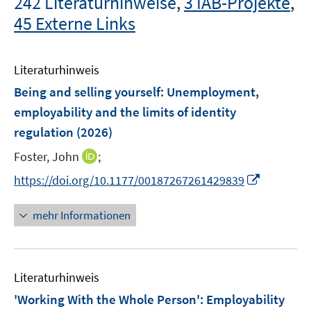
242 Literaturhinweise
,
3 IAB-Projekte
,
45 Externe Links
Literaturhinweis
Being and selling yourself: Unemployment,
employability and the limits of identity
regulation
(2026)
I
Foster, John
;
n
I
https://doi.org/10.1177/00187267261429839
n
n
e
n
mehr Informationen
u
e
e
u
m
e
F
Literaturhinweis
m
e
F
'Working With the Whole Person': Employability
n