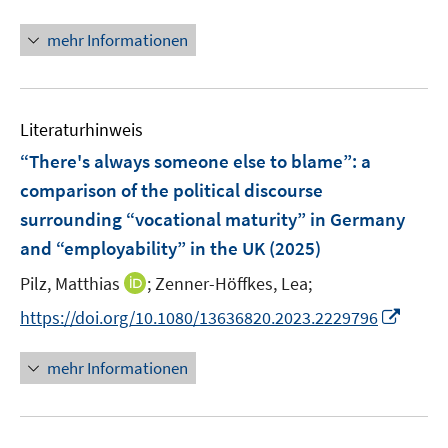
n
n
f
ö
e
n
n
mehr Informationen
f
u
e
e
f
e
u
n
n
m
e
e
F
Literaturhinweis
m
n
e
F
“There's always someone else to blame”: a
n
e
comparison of the political discourse
s
n
surrounding “vocational maturity” in Germany
t
s
e
and “employability” in the UK
(2025)
t
r
e
I
Pilz, Matthias
;
Zenner-Höffkes, Lea;
ö
r
n
f
I
https://doi.org/10.1080/13636820.2023.2229796
ö
n
f
n
f
e
n
n
mehr Informationen
f
u
e
e
n
e
n
u
e
m
e
n