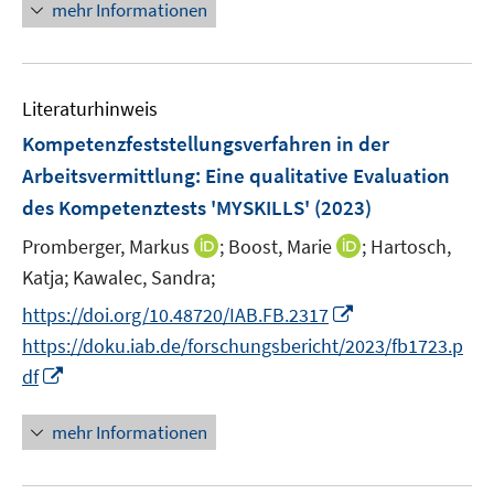
n
f
f
mehr Informationen
f
u
ö
e
n
n
f
e
f
u
e
e
n
m
f
e
n
n
e
F
n
Literaturhinweis
m
n
e
e
F
Kompetenzfeststellungsverfahren in der
n
n
e
Arbeitsvermittlung: Eine qualitative Evaluation
s
n
des Kompetenztests 'MYSKILLS'
t
(2023)
s
e
t
I
I
Promberger, Markus
;
Boost, Marie
;
Hartosch,
r
e
n
n
Katja;
Kawalec, Sandra;
ö
r
n
n
I
f
https://doi.org/10.48720/IAB.FB.2317
ö
e
e
n
f
https://doku.iab.de/forschungsbericht/2023/fb1723.p
f
u
u
n
n
I
f
df
e
e
e
e
n
n
m
m
u
n
n
e
F
F
mehr Informationen
e
e
n
e
e
m
u
n
n