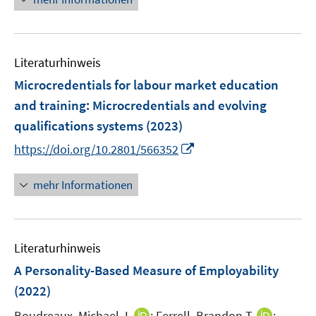
f
f
e
r
n
f
u
ö
e
n
e
f
n
e
Literaturhinweis
m
f
n
F
Microcredentials for labour market education
n
e
e
and training
:
Microcredentials and evolving
n
n
qualifications systems
(2023)
s
I
t
https://doi.org/10.2801/566352
n
e
n
r
mehr Informationen
e
ö
u
f
e
f
Literaturhinweis
m
n
F
e
A Personality-Based Measure of Employability
e
n
(2022)
n
I
I
Boudreaux, Michael J.
;
Ferrell, Brandon T.
;