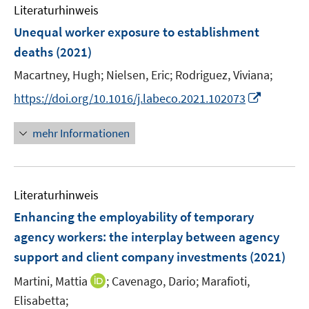
F
Literaturhinweis
m
s
e
F
Unequal worker exposure to establishment
t
n
e
e
deaths
(2021)
s
n
r
t
Macartney, Hugh;
Nielsen, Eric;
Rodriguez, Viviana;
s
ö
e
t
I
f
https://doi.org/10.1016/j.labeco.2021.102073
r
e
n
f
ö
r
n
n
mehr Informationen
f
ö
e
e
f
f
u
n
n
f
e
e
n
Literaturhinweis
m
n
e
F
Enhancing the employability of temporary
n
e
agency workers
:
the interplay between agency
n
support and client company investments
(2021)
s
t
I
Martini, Mattia
;
Cavenago, Dario;
Marafioti,
e
n
Elisabetta;