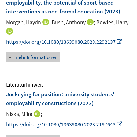
t
employability: the potential of sport-based
s
n
e
interventions as non-formal education
t
(2023)
s
r
e
t
I
I
Morgan, Haydn
;
Bush, Anthony
;
Bowles, Harry
ö
r
e
n
n
I
;
f
ö
r
n
n
n
f
f
I
https://doi.org/10.1080/13639080.2023.2292137
ö
e
e
n
n
f
n
f
u
u
e
e
n
n
mehr Informationen
f
e
e
u
n
e
e
n
m
m
e
n
u
e
F
F
m
e
n
e
e
F
Literaturhinweis
m
n
n
e
F
Jockeying for position: university students'
s
s
n
e
t
t
employability constructions
(2023)
s
n
e
e
t
I
Niska, Miira
;
s
r
r
e
n
t
I
https://doi.org/10.1080/13639080.2023.2197643
ö
ö
r
n
e
n
f
f
ö
e
r