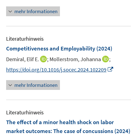
e
n
r
n
mehr Informationen
ö
e
f
u
f
e
n
Literaturhinweis
m
e
F
Competitiveness and Employability
(2024)
n
e
I
I
Demiral, Elif E.
;
Mollerstrom, Johanna
;
n
n
n
s
I
https://doi.org/10.1016/j.socec.2024.102209
n
n
t
n
e
e
e
n
mehr Informationen
u
u
r
e
e
e
ö
u
m
m
f
e
F
F
Literaturhinweis
f
m
e
e
n
F
The effect of a minor health shock on labor
n
n
e
e
market outcomes: The case of concussions
(2024)
s
s
n
n