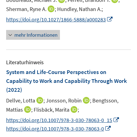
s
n
n
t
I
Sherman, Ryne A.
;
Hundley, Nathan A.;
n
n
e
n
I
https://doi.org/10.1027/1866-5888/a000283
e
e
r
n
n
u
u
ö
e
n
mehr Informationen
e
e
f
u
e
m
m
f
e
u
F
F
n
m
e
e
e
e
F
Literaturhinweis
m
n
n
n
e
F
System and Life-Course Perspectives on
s
s
n
e
t
t
Capability to Work and Capability Through Work
s
n
e
e
(2022)
t
s
r
r
e
t
I
I
Dellve, Lotta
;
Jonsson, Robin
;
Bengtsson,
ö
ö
r
e
n
n
I
I
Mattias
;
Flisbäck, Marita
f
;
f
ö
r
n
n
n
n
f
f
f
I
https://doi.org/10.1007/978-3-030-78063-0_15
ö
e
e
n
n
n
n
f
n
I
https://doi.org/10.1007/978-3-030-78063-0
f
u
u
e
e
e
e
n
n
n
f
e
e