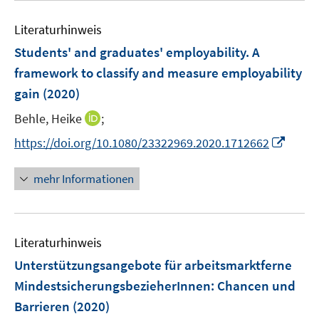
n
f
e
e
n
Literaturhinweis
m
n
e
F
Students' and graduates' employability. A
n
e
framework to classify and measure employability
n
gain
(2020)
s
t
I
Behle, Heike
;
e
n
I
https://doi.org/10.1080/23322969.2020.1712662
r
n
n
ö
e
n
mehr Informationen
f
u
e
f
e
u
n
m
e
e
F
Literaturhinweis
m
n
e
F
Unterstützungsangebote für arbeitsmarktferne
n
e
MindestsicherungsbezieherInnen: Chancen und
s
n
Barrieren
(2020)
t
s