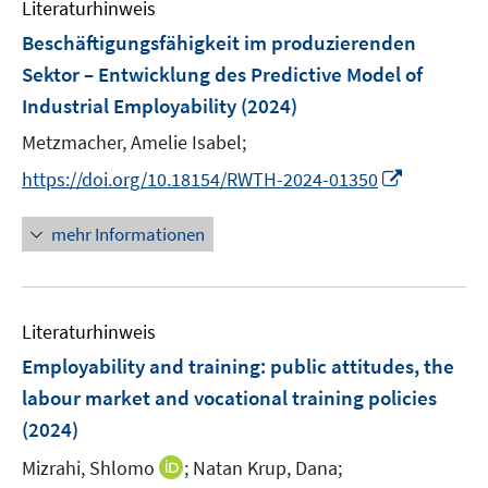
e
Literaturhinweis
m
s
n
F
Beschäftigungsfähigkeit im produzierenden
t
s
e
e
Sektor – Entwicklung des Predictive Model of
t
n
r
Industrial Employability
(2024)
e
s
ö
r
t
Metzmacher, Amelie Isabel;
f
ö
e
f
I
https://doi.org/10.18154/RWTH-2024-01350
f
r
n
n
f
ö
e
n
mehr Informationen
n
f
n
e
e
f
u
n
n
e
e
Literaturhinweis
m
n
F
Employability and training: public attitudes, the
e
labour market and vocational training policies
n
(2024)
s
t
I
Mizrahi, Shlomo
;
Natan Krup, Dana;