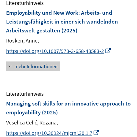
F
Literaturhinweis
m
e
F
Employability und New Work
:
Arbeits- und
n
e
Leistungsfähigkeit in einer sich wandelnden
s
n
Arbeitswelt gestalten
t
(2025)
s
e
t
Rosken, Anne;
r
e
I
https://doi.org/10.1007/978-3-658-48583-2
ö
r
n
f
ö
n
mehr Informationen
f
f
e
n
f
u
e
n
e
n
e
Literaturhinweis
m
n
F
Managing soft skills for an innovative approach to
e
employability
(2025)
n
Veselica Celić, Rozana;
s
t
I
https://doi.org/10.30924/mjcmi.30.1.7