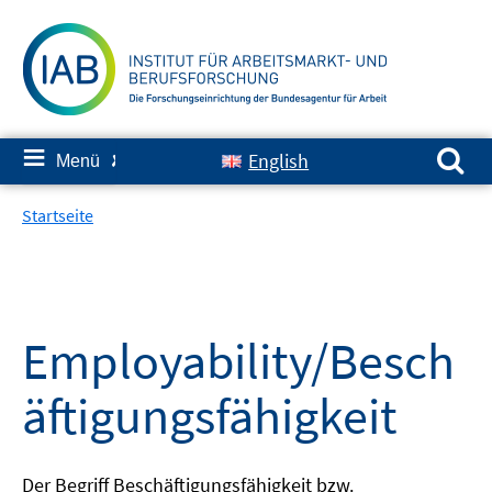
Springe
zum
Inhalt
Suchen nach:
≡
English
Menü
✘
Startseite
Employability/Besch
äftigungsfähigkeit
Der Begriff Beschäftigungsfähigkeit bzw.