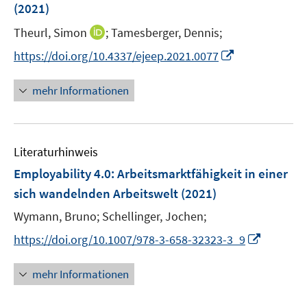
(2021)
I
Theurl, Simon
;
Tamesberger, Dennis;
n
I
https://doi.org/10.4337/ejeep.2021.0077
n
n
e
n
mehr Informationen
u
e
e
u
m
e
F
Literaturhinweis
m
e
F
Employability 4.0
:
Arbeitsmarktfähigkeit in einer
n
e
sich wandelnden Arbeitswelt
(2021)
s
n
t
Wymann, Bruno;
Schellinger, Jochen;
s
e
t
I
https://doi.org/10.1007/978-3-658-32323-3_9
r
e
n
ö
r
n
mehr Informationen
f
ö
e
f
f
u