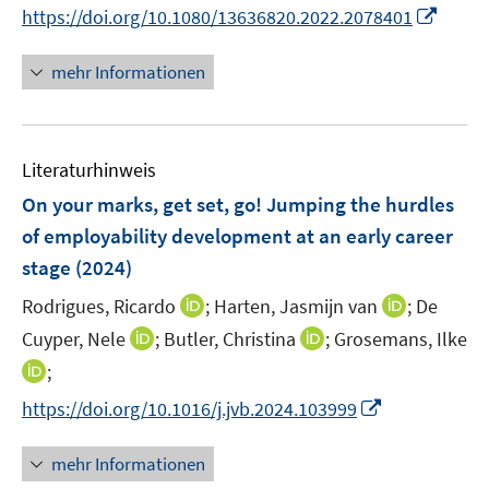
e
n
I
https://doi.org/10.1080/13636820.2022.2078401
r
n
n
ö
e
n
mehr Informationen
f
u
e
f
e
u
n
m
e
e
F
Literaturhinweis
m
n
e
F
On your marks, get set, go! Jumping the hurdles
n
e
of employability development at an early career
s
n
stage
(2024)
t
s
e
t
I
I
Rodrigues, Ricardo
;
Harten, Jasmijn van
;
De
r
e
n
n
I
I
Cuyper, Nele
;
Butler, Christina
;
Grosemans, Ilke
ö
r
n
n
n
n
I
;
f
ö
e
e
n
n
n
f
I
f
https://doi.org/10.1016/j.jvb.2024.103999
u
u
e
e
n
n
n
f
e
e
u
u
e
e
n
n
m
m
mehr Informationen
e
e
u
n
e
e
F
F