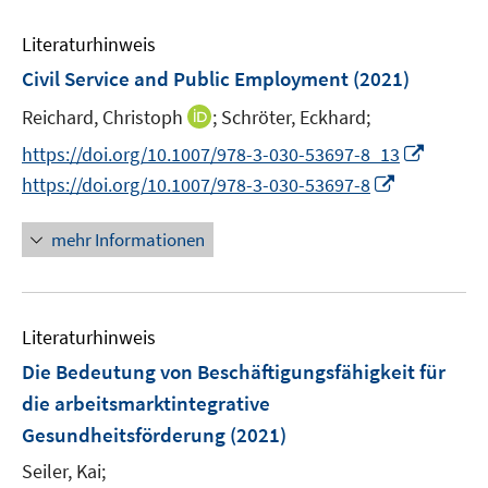
e
F
F
F
e
n
e
e
e
Literaturhinweis
m
n
n
n
F
Civil Service and Public Employment
(2021)
s
s
s
e
t
t
t
I
Reichard, Christoph
;
Schröter, Eckhard;
n
e
e
e
n
s
I
https://doi.org/10.1007/978-3-030-53697-8_13
r
r
r
n
t
n
I
https://doi.org/10.1007/978-3-030-53697-8
ö
ö
ö
e
e
n
n
f
f
f
u
r
e
n
mehr Informationen
f
f
f
e
ö
u
e
n
n
n
m
f
e
u
e
e
e
F
f
m
e
n
n
n
e
n
F
Literaturhinweis
m
n
e
e
F
Die Bedeutung von Beschäftigungsfähigkeit für
s
n
n
e
die arbeitsmarktintegrative
t
s
n
e
Gesundheitsförderung
(2021)
t
s
r
e
t
Seiler, Kai;
ö