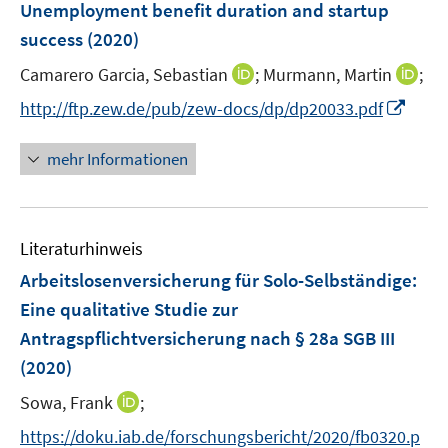
F
Unemployment benefit duration and startup
s
e
success
(2020)
t
n
e
I
I
Camarero Garcia, Sebastian
;
Murmann, Martin
;
s
r
n
n
t
I
http://ftp.zew.de/pub/zew-docs/dp/dp20033.pdf
ö
n
n
e
n
f
e
e
r
n
mehr Informationen
f
u
u
ö
e
n
e
e
f
u
e
m
m
f
e
n
F
F
n
Literaturhinweis
m
e
e
e
F
Arbeitslosenversicherung für Solo-Selbständige:
n
n
n
e
Eine qualitative Studie zur
s
s
n
Antragspflichtversicherung nach § 28a SGB III
t
t
s
e
e
(2020)
t
r
r
e
I
Sowa, Frank
;
ö
ö
r
n
f
f
https://doku.iab.de/forschungsbericht/2020/fb0320.p
ö