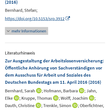
(2016)
s
t
Bernhard, Stefan;
e
I
https://doi.org/10.5153/sro.3912
r
n
ö
n
mehr Informationen
f
e
f
u
n
e
e
Literaturhinweis
m
n
F
Zur Ausgestaltung der Arbeitslosenversicherung
:
e
Öffentliche Anhörung von Sachverständigen vor
n
dem Ausschuss für Arbeit und Soziales des
s
Deutschen Bundestags am 11. April 2016
(2016)
t
e
I
I
Bernhard, Sarah
;
Hofmann, Barbara
;
Jahn,
r
n
n
I
I
I
Elke
;
Kruppe, Thomas
;
Wolff, Joachim
;
ö
n
n
n
n
n
I
I
Dauth, Christine
;
Trenkle, Simon
;
Oberfichtner,
f
e
e
n
n
n