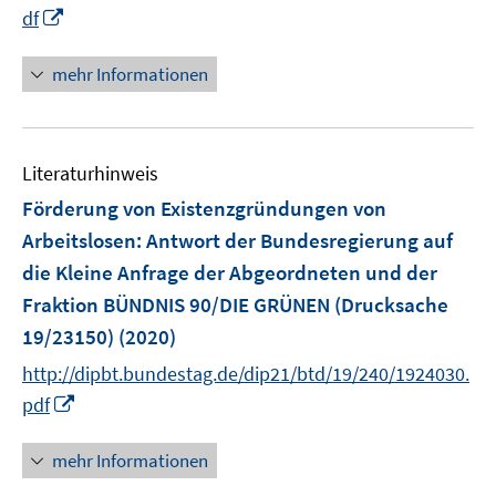
n
f
f
I
df
f
e
n
n
n
f
u
e
e
n
n
mehr Informationen
e
n
n
e
e
m
u
n
F
e
e
Literaturhinweis
m
n
F
Förderung von Existenzgründungen von
s
e
Arbeitslosen
:
Antwort der Bundesregierung auf
t
n
e
die Kleine Anfrage der Abgeordneten und der
s
r
Fraktion BÜNDNIS 90/DIE GRÜNEN (Drucksache
t
ö
e
19/23150)
(2020)
f
r
http://dipbt.bundestag.de/dip21/btd/19/240/1924030.
f
ö
n
I
pdf
f
e
n
f
n
n
mehr Informationen
n
e
e