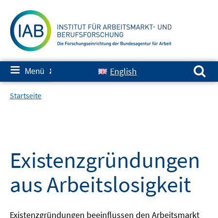
Springe
zum
Inhalt
Suchen nach:
≡
English
Menü
✘
Startseite
Existenzgründungen
aus Arbeitslosigkeit
Existenzgründungen beeinflussen den Arbeitsmarkt