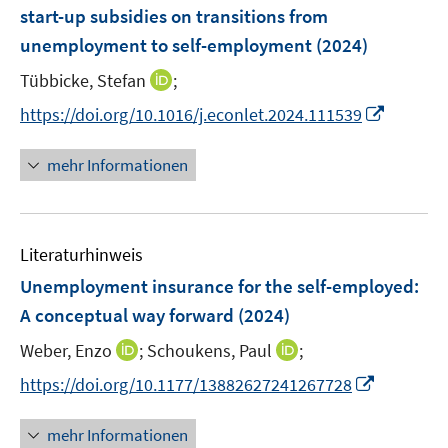
n
e
r
start-up subsidies on transitions from
s
n
ö
unemployment to self-employment
(2024)
t
s
f
e
t
I
Tübbicke, Stefan
f
;
r
e
n
n
I
https://doi.org/10.1016/j.econlet.2024.111539
ö
r
n
e
n
f
ö
e
n
n
mehr Informationen
f
f
u
e
n
f
e
u
e
n
m
e
n
e
F
Literaturhinweis
m
n
e
F
Unemployment insurance for the self-employed:
n
e
A conceptual way forward
(2024)
s
n
t
I
I
Weber, Enzo
;
Schoukens, Paul
;
s
e
n
n
t
I
https://doi.org/10.1177/13882627241267728
r
n
n
e
n
ö
e
e
r
n
mehr Informationen
f
u
u
ö