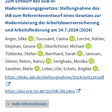
Zum Entwurf des SGB-III-
n
n
e
Modernisierungsgesetzes
:
Stellungnahme des
s
s
n
IAB zum Referentenentwurf eines Gesetzes zur
t
t
s
e
e
Modernisierung der Arbeitslosenversicherung
t
r
r
e
und Arbeitsförderung am 24.7.2024
(2024)
ö
ö
r
I
I
Anger, Silke
;
Toussaint, Carina
;
Lerche, Adrian;
f
f
ö
n
n
f
f
I
I
Stephan, Gesine
;
Oberfichtner, Michael
;
f
n
n
n
n
n
n
f
I
I
Tübbicke, Stefan
;
Bernhard, Sarah
;
Janssen,
e
e
e
e
n
n
n
n
n
I
I
Simon;
Reims, Nancy
;
Senghaas, Monika
;
u
u
n
n
e
e
e
n
n
n
n
e
I
e
I
Sandner, Malte
;
Leber, Ute;
Schels, Brigitte
;
u
u
n
e
e
n
n
m
n
m
n
e
e
https://doku.iab.de/stellungnahme/2024/sn0124.pdf
u
u
e
e
F
n
F
n
m
m
I
e
e
u
u
e
e
e
e
F
F
n
m
m
I
e
e
https://doi.org/10.48720/IAB.SN.2401
n
u
n
u
e
e
n
F
F
n
m
m
s
e
s
e
n
n
e
e
e
n
F
F
mehr Informationen
t
m
t
m
s
s
u
n
n
e
e
e
e
F
e
F
t
t