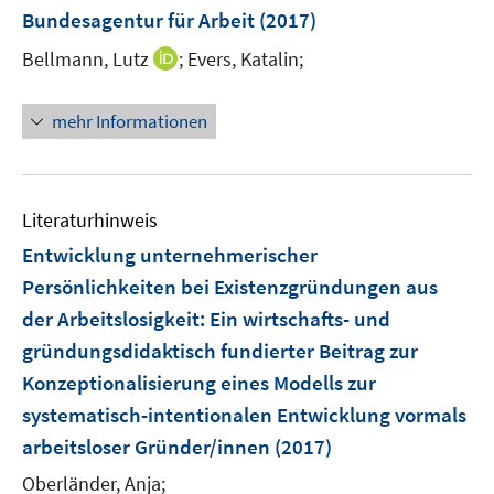
e
t
t
Bundesagentur für Arbeit
(2017)
s
n
e
e
t
I
Bellmann, Lutz
;
Evers, Katalin;
s
r
r
e
n
t
ö
ö
r
n
e
mehr Informationen
f
f
ö
e
r
f
f
f
u
ö
n
n
f
e
f
e
e
n
m
f
Literaturhinweis
n
n
e
F
n
Entwicklung unternehmerischer
n
e
e
Persönlichkeiten bei Existenzgründungen aus
n
n
der Arbeitslosigkeit
:
Ein wirtschafts- und
s
t
gründungsdidaktisch fundierter Beitrag zur
e
Konzeptionalisierung eines Modells zur
r
systematisch-intentionalen Entwicklung vormals
ö
arbeitsloser Gründer/innen
(2017)
f
f
Oberländer, Anja;