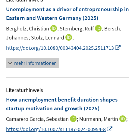
Unemployment as a driver of entrepreneurship in
Eastern and Western Germany
(2025)
I
I
Bergholz, Christian
;
Sternberg, Rolf
;
Bersch,
n
n
I
Johannes;
Stolz, Lennard
;
n
n
n
I
https://doi.org/10.1080/00343404.2025.2511713
e
e
n
n
u
u
e
n
mehr Informationen
e
e
u
e
m
m
e
u
F
F
m
e
e
e
F
Literaturhinweis
m
n
n
e
F
How unemployment benefit duration shapes
s
s
n
e
t
t
startup motivation and growth
(2025)
s
n
e
e
t
I
I
Camarero Garcia, Sebastian
;
Murmann, Martin
;
s
r
r
e
n
n
t
I
https://doi.org/10.1007/s11187-024-00954-8
ö
ö
r
n
n
e