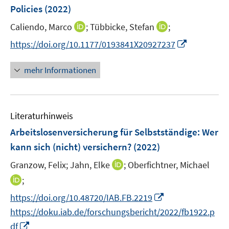
e
e
Policies
(2022)
t
r
r
e
I
I
Caliendo, Marco
;
Tübbicke, Stefan
;
ö
ö
r
n
n
f
I
f
https://doi.org/10.1177/0193841X20927237
ö
n
n
f
n
f
f
e
e
n
n
n
mehr Informationen
f
u
u
e
e
e
n
e
e
n
u
n
e
m
m
e
n
F
F
Literaturhinweis
m
e
e
F
Arbeitslosenversicherung für Selbstständige: Wer
n
n
e
kann sich (nicht) versichern?
(2022)
s
s
n
t
t
I
Granzow, Felix;
Jahn, Elke
;
Oberfichtner, Michael
s
e
e
n
t
I
;
r
r
n
e
n
I
https://doi.org/10.48720/IAB.FB.2219
ö
ö
e
r
n
n
f
f
https://doku.iab.de/forschungsbericht/2022/fb1922.p
u
ö
e
n
f
f
I
e
df
f
u