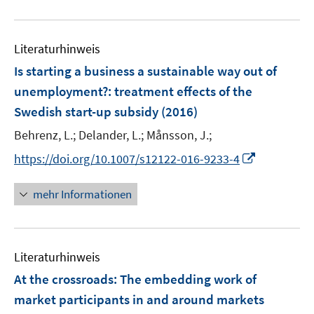
e
m
u
n
F
e
e
Literaturhinweis
m
n
F
Is starting a business a sustainable way out of
s
e
unemployment?
:
treatment effects of the
t
n
Swedish start-up subsidy
(2016)
e
s
r
t
Behrenz, L.;
Delander, L.;
Månsson, J.;
ö
e
I
https://doi.org/10.1007/s12122-016-9233-4
f
r
n
f
ö
n
mehr Informationen
n
f
e
e
f
u
n
n
e
e
Literaturhinweis
m
n
F
At the crossroads: The embedding work of
e
market participants in and around markets
n