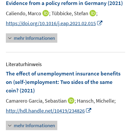
Evidence from a policy reform in Germany
(2021)
s
s
n
t
t
I
I
Caliendo, Marco
;
Tübbicke, Stefan
;
s
e
e
n
n
t
I
https://doi.org/10.1016/j.eap.2021.02.015
r
r
n
n
e
n
ö
ö
e
e
r
n
mehr Informationen
f
f
u
u
ö
e
f
f
e
e
f
u
n
n
m
m
f
e
e
e
F
F
n
Literaturhinweis
m
n
n
e
e
e
F
The effect of unemployment insurance benefits
n
n
n
e
on (self-)employment: Two sides of the same
s
s
n
coin?
(2021)
t
t
s
e
e
t
I
Camarero Garcia, Sebastian
;
Hansch, Michelle;
r
r
e
n
I
http://hdl.handle.net/10419/234826
ö
ö
r
n
n
f
f
ö
e
n
f
f
mehr Informationen
f
u
e