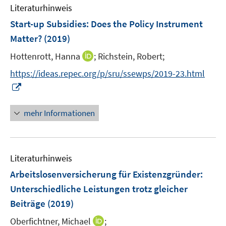
n
e
Literaturhinweis
m
n
F
Start-up Subsidies: Does the Policy Instrument
s
e
Matter?
(2019)
t
n
e
I
Hottenrott, Hanna
;
Richstein, Robert;
s
r
n
t
https://ideas.repec.org/p/sru/ssewps/2019-23.html
ö
n
e
I
f
e
r
n
f
u
ö
n
n
mehr Informationen
e
f
e
e
m
f
u
n
F
n
e
e
e
Literaturhinweis
m
n
n
F
Arbeitslosenversicherung für Existenzgründer:
s
e
Unterschiedliche Leistungen trotz gleicher
t
n
e
Beiträge
(2019)
s
r
t
I
Oberfichtner, Michael
;
ö