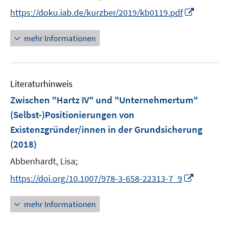
e
n
I
f
https://doku.iab.de/kurzber/2019/kb0119.pdf
r
n
n
f
ö
e
n
n
mehr Informationen
f
u
e
e
f
e
u
n
n
m
e
e
F
Literaturhinweis
m
n
e
F
Zwischen "Hartz IV" und "Unternehmertum"
n
e
(Selbst-)Positionierungen von
s
n
Existenzgründer/innen in der Grundsicherung
t
s
e
(2018)
t
r
e
Abbenhardt, Lisa;
ö
r
I
f
https://doi.org/10.1007/978-3-658-22313-7_9
ö
n
f
f
n
n
mehr Informationen
f
e
e
n
u
n