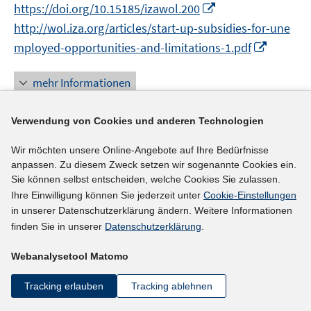
n
n
n
I
https://doi.org/10.15185/izawol.200
f
n
n
n
e
e
n
n
f
http://wol.iza.org/articles/start-up-subsidies-for-une
n
n
e
n
n
I
mployed-opportunities-and-limitations-1.pdf
u
e
e
n
e
u
n
n
mehr Informationen
m
e
e
F
m
u
e
F
Verwendung von Cookies und anderen Technologien
e
n
e
Literaturhinweis
m
s
Wir möchten unsere Online-Angebote auf Ihre Bedürfnisse
n
F
Personality traits and the evaluation of start-up
anpassen. Zu diesem Zweck setzen wir sogenannte Cookies ein.
t
s
e
Sie können selbst entscheiden, welche Cookies Sie zulassen.
e
subsidies
(2016)
t
n
Ihre Einwilligung können Sie jederzeit unter
Cookie-Einstellungen
r
e
I
Caliendo, Marco
;
Künn, Steffen;
Weißenberger,
s
in unserer Datenschutzerklärung ändern. Weitere Informationen
ö
r
n
t
finden Sie in unserer
Datenschutzerklärung
.
Martin;
f
ö
n
e
f
I
https://doi.org/10.1016/j.euroecorev.2015.11.008
f
Webanalysetool Matomo
e
r
n
n
f
u
ö
e
n
Tracking erlauben
Tracking ablehnen
mehr Informationen
n
e
f
n
e
e
m