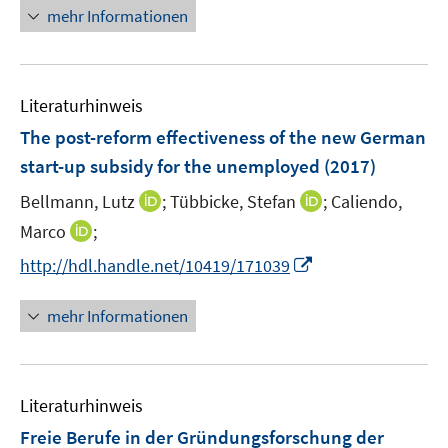
e
n
mehr Informationen
u
e
e
u
m
e
F
Literaturhinweis
m
e
F
The post-reform effectiveness of the new German
n
e
start-up subsidy for the unemployed
(2017)
s
n
t
I
I
Bellmann, Lutz
;
Tübbicke, Stefan
;
Caliendo,
s
e
n
n
t
I
Marco
;
r
n
n
e
n
I
http://hdl.handle.net/10419/171039
ö
e
e
r
n
n
f
u
u
ö
e
n
f
mehr Informationen
e
e
f
u
e
n
m
m
f
e
u
e
F
F
n
m
e
n
e
e
e
F
Literaturhinweis
m
n
n
n
e
F
Freie Berufe in der Gründungsforschung der
s
s
n