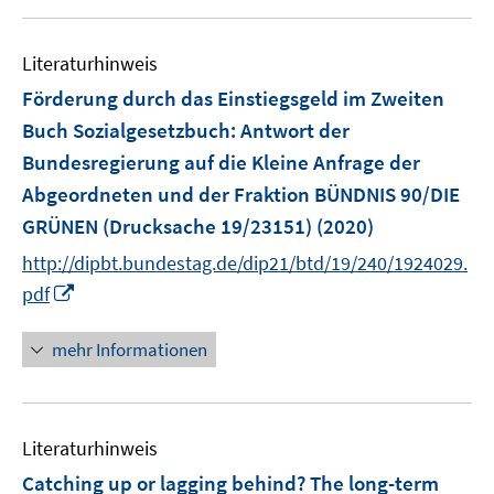
u
n
e
Literaturhinweis
m
F
Förderung durch das Einstiegsgeld im Zweiten
e
Buch Sozialgesetzbuch
:
Antwort der
n
Bundesregierung auf die Kleine Anfrage der
s
Abgeordneten und der Fraktion BÜNDNIS 90/DIE
t
e
GRÜNEN (Drucksache 19/23151)
(2020)
r
http://dipbt.bundestag.de/dip21/btd/19/240/1924029.
ö
I
pdf
f
n
f
n
mehr Informationen
n
e
e
u
n
e
Literaturhinweis
m
F
Catching up or lagging behind? The long-term