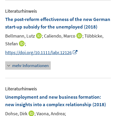
e
e
n
Literaturhinweis
m
F
The post-reform effectiveness of the new German
e
start-up subsidy for the unemployed
(2018)
n
I
I
Bellmann, Lutz
;
Caliendo, Marco
;
Tübbicke,
s
n
n
t
I
Stefan
;
n
n
e
n
I
https://doi.org/10.1111/labr.12126
e
e
r
n
n
u
u
ö
e
n
mehr Informationen
e
e
f
u
e
m
m
f
e
u
F
F
n
m
e
e
e
e
F
Literaturhinweis
m
n
n
n
e
F
Unemployment and new business formation
:
s
s
n
e
t
t
new insights into a complex relationship
(2018)
s
n
e
e
t
I
Dohse, Dirk
;
Vaona, Andrea;
s