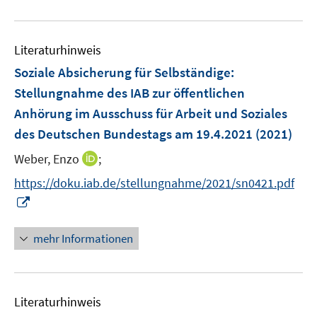
n
n
f
e
u
e
e
n
m
e
n
n
e
F
Literaturhinweis
m
n
e
F
Soziale Absicherung für Selbständige
:
n
e
Stellungnahme des IAB zur öffentlichen
s
n
Anhörung im Ausschuss für Arbeit und Soziales
t
s
e
des Deutschen Bundestags am 19.4.2021
(2021)
t
r
e
I
Weber, Enzo
;
ö
r
n
f
https://doku.iab.de/stellungnahme/2021/sn0421.pdf
ö
n
f
I
f
e
n
n
f
u
e
n
n
mehr Informationen
e
n
e
e
m
u
n
F
e
e
Literaturhinweis
m
n