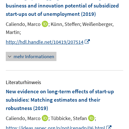
e
business and innovation potential of subsidized
n
start-ups out of unemployment
(2019)
s
t
I
Caliendo, Marco
;
Künn, Steffen;
Weißenberger,
e
n
Martin;
r
n
I
http://hdl.handle.net/10419/207514
ö
e
n
f
u
n
mehr Informationen
f
e
e
n
m
u
e
F
e
n
e
Literaturhinweis
m
n
F
New evidence on long-term effects of start-up
s
e
subsidies
:
Matching estimates and their
t
n
e
robustness
(2019)
s
r
t
I
I
Caliendo, Marco
;
Tübbicke, Stefan
;
ö
e
n
n
I
f
https://ideas.repec.org/p/pot/cepadp/06.html