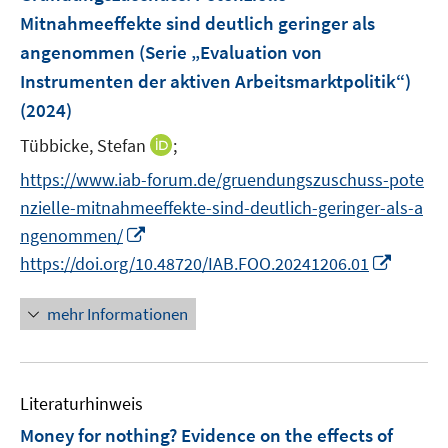
e
r
r
Mitnahmeeffekte sind deutlich geringer als
e
n
ö
ö
r
angenommen (Serie „Evaluation von
s
f
f
ö
Instrumenten der aktiven Arbeitsmarktpolitik“)
t
f
f
f
e
(2024)
n
n
f
r
e
e
n
I
Tübbicke, Stefan
;
ö
n
n
e
n
https://www.iab-forum.de/gruendungszuschuss-pote
f
n
n
f
nzielle-mitnahmeeffekte-sind-deutlich-geringer-als-a
e
n
I
ngenommen/
u
e
n
I
https://doi.org/10.48720/IAB.FOO.20241206.01
e
n
n
n
m
e
n
F
mehr Informationen
u
e
e
e
u
n
m
e
s
F
Literaturhinweis
m
t
e
F
e
Money for nothing? Evidence on the effects of