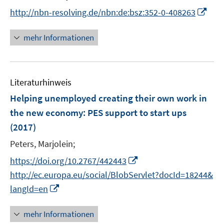
n
I
http://nbn-resolving.de/nbn:de:bsz:352-0-408263
e
n
n
n
mehr Informationen
e
u
e
Literaturhinweis
m
F
Helping unemployed creating their own work in
e
the new economy
:
PES support to start ups
n
(2017)
s
t
Peters, Marjolein;
e
I
https://doi.org/10.2767/442443
r
n
http://ec.europa.eu/social/BlobServlet?docId=18244&
ö
n
I
langId=en
f
e
n
f
u
n
mehr Informationen
n
e
e