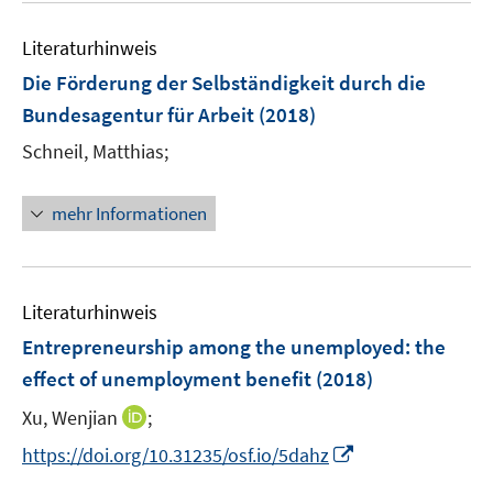
e
F
e
n
e
Literaturhinweis
m
n
F
Die Förderung der Selbständigkeit durch die
s
e
Bundesagentur für Arbeit
(2018)
t
n
e
Schneil, Matthias;
s
r
t
ö
e
mehr Informationen
f
r
f
ö
n
f
e
Literaturhinweis
f
n
n
Entrepreneurship among the unemployed
:
the
e
effect of unemployment benefit
(2018)
n
I
Xu, Wenjian
;
n
I
https://doi.org/10.31235/osf.io/5dahz
n
n