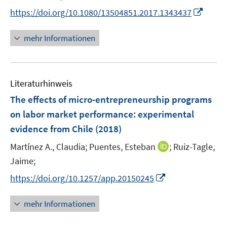
r
r
e
n
t
I
https://doi.org/10.1080/13504851.2017.1343437
ö
ö
r
n
e
n
f
f
ö
e
r
n
f
f
mehr Informationen
f
u
ö
e
n
n
f
e
f
u
e
e
n
m
f
e
n
n
e
F
n
Literaturhinweis
m
n
e
e
F
The effects of micro-entrepreneurship programs
n
n
e
on labor market performance
:
experimental
s
n
evidence from Chile
t
(2018)
s
e
t
I
Martínez A., Claudia;
Puentes, Esteban
;
Ruiz-Tagle,
r
e
n
Jaime;
ö
r
n
I
f
https://doi.org/10.1257/app.20150245
ö
e
n
f
f
u
n
n
mehr Informationen
f
e
e
e
n
m
u
n