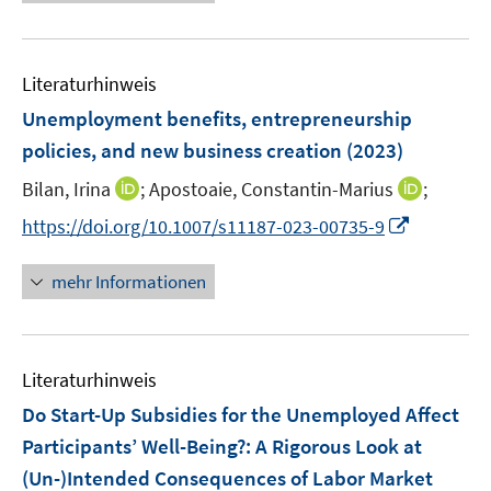
e
f
e
e
f
u
n
m
m
f
e
e
F
F
n
Literaturhinweis
m
n
e
e
e
F
Unemployment benefits, entrepreneurship
n
n
n
e
policies, and new business creation
(2023)
s
s
n
t
t
I
I
Bilan, Irina
;
Apostoaie, Constantin-Marius
;
s
e
e
n
n
t
I
https://doi.org/10.1007/s11187-023-00735-9
r
r
n
n
e
n
ö
ö
e
e
r
n
mehr Informationen
f
f
u
u
ö
e
f
f
e
e
f
u
n
n
m
m
f
e
e
e
F
F
n
Literaturhinweis
m
n
n
e
e
e
F
Do Start-Up Subsidies for the Unemployed Affect
n
n
n
e
Participants’ Well-Being?
:
A Rigorous Look at
s
s
n
(Un-)Intended Consequences of Labor Market
t
t
s