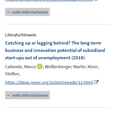
r
n
n
n
f
ö
e
e
n
n
mehr Informationen
f
u
u
e
e
f
e
e
u
n
n
m
m
e
e
F
F
Literaturhinweis
m
n
e
e
F
Catching up or lagging behind? The long-term
n
n
e
business and innovation potential of subsidized
s
s
n
start-ups out of unemployment
t
(2019)
t
s
e
e
t
I
Caliendo, Marco
;
Weißenberger, Martin;
Künn,
r
r
e
n
Steffen;
ö
ö
r
n
I
f
f
https://ideas.repec.org/p/pot/cepadp/12.html
ö
e
n
f
f
f
u
n
n
n
mehr Informationen
f
e
e
e
e
n
m
u
n
n
e
F
e