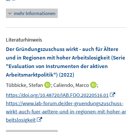
e
n
n
n
m
f
e
u
e
e
n
F
n
mehr Informationen
m
e
n
n
e
e
e
F
m
u
n
n
e
F
e
s
n
e
Literaturhinweis
m
t
s
n
F
e
Der Gründungszuschuss wirkt - auch für Ältere
t
s
e
r
e
und in Regionen mit hoher Arbeitslosigkeit (Serie
t
n
ö
r
"Evaluation von Instrumenten der aktiven
e
s
f
ö
r
Arbeitsmarktpolitik")
(2022)
t
f
f
ö
e
n
f
I
I
Tübbicke, Stefan
;
Caliendo, Marco
;
f
r
e
n
n
n
f
I
https://doi.org/10.48720/IAB.FOO.20220516.01
ö
n
e
n
n
n
n
https://www.iab-forum.de/der-gruendungszuschuss-
f
n
e
e
e
n
f
wirkt-auch-fuer-aeltere-und-in-regionen-mit-hoher-ar
u
u
n
e
n
I
beitslosigkeit
e
e
u
e
n
m
m
e
n