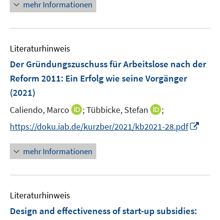
n
F
F
mehr Informationen
m
e
e
e
F
u
n
n
e
e
s
s
n
Literaturhinweis
m
t
t
s
F
e
e
Der Gründungszuschuss für Arbeitslose nach der
t
e
r
r
Reform 2011: Ein Erfolg wie seine Vorgänger
e
n
ö
ö
r
(2021)
s
f
f
ö
t
I
I
Caliendo, Marco
;
f
Tübbicke, Stefan
f
;
f
e
n
n
n
n
I
f
https://doku.iab.de/kurzber/2021/kb2021-28.pdf
r
n
n
e
e
n
n
ö
e
e
n
n
n
e
mehr Informationen
f
u
u
e
n
f
e
e
u
n
m
m
e
e
F
F
Literaturhinweis
m
n
e
e
F
Design and effectiveness of start-up subsidies:
n
n
e