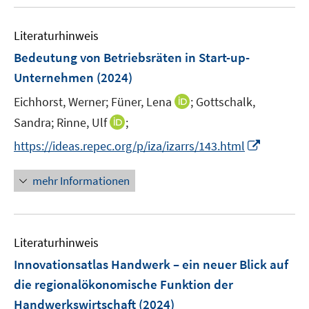
u
n
n
m
m
f
e
e
e
F
F
n
Literaturhinweis
m
n
n
e
e
e
F
Bedeutung von Betriebsräten in Start-up-
n
n
n
e
Unternehmen
(2024)
s
s
n
t
t
I
Eichhorst, Werner;
Füner, Lena
;
Gottschalk,
s
e
e
n
t
I
Sandra;
Rinne, Ulf
;
r
r
n
e
n
I
https://ideas.repec.org/p/iza/izarrs/143.html
ö
ö
e
r
n
n
f
f
u
ö
e
n
f
f
mehr Informationen
e
f
u
e
n
n
m
f
e
u
e
e
F
n
m
e
n
n
e
e
F
Literaturhinweis
m
n
n
e
F
Innovationsatlas Handwerk – ein neuer Blick auf
s
n
e
t
die regionalökonomische Funktion der
s
n
e
Handwerkswirtschaft
t
(2024)