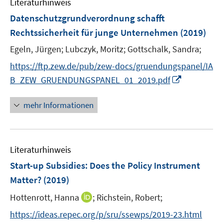
Literaturhinweis
m
s
F
Datenschutzgrundverordnung schafft
t
e
e
Rechtssicherheit für junge Unternehmen
(2019)
n
r
Egeln, Jürgen;
Lubczyk, Moritz;
Gottschalk, Sandra;
s
ö
t
https://ftp.zew.de/pub/zew-docs/gruendungspanel/IA
f
e
f
I
B_ZEW_GRUENDUNGSPANEL_01_2019.pdf
r
n
n
ö
e
n
mehr Informationen
f
n
e
f
u
n
e
e
Literaturhinweis
m
n
F
Start-up Subsidies: Does the Policy Instrument
e
Matter?
(2019)
n
I
Hottenrott, Hanna
;
Richstein, Robert;
s
n
t
https://ideas.repec.org/p/sru/ssewps/2019-23.html
n
e