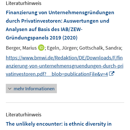
Literaturhinweis
m
t
t
s
F
e
e
Finanzierung von Unternehmensgründungen
t
e
r
r
e
durch Privatinvestoren
:
Auswertungen und
n
ö
ö
r
Analysen auf Basis des IAB/ZEW‐
s
f
f
ö
Gründungspanels 2019
(2020)
t
f
f
f
e
n
n
f
I
Berger, Marius
;
Egeln, Jürgen;
Gottschalk, Sandra;
r
e
e
n
n
https://www.bmwi.de/Redaktion/DE/Downloads/F/fin
ö
n
n
e
n
anzierung-von-unternehmensgruendungen-durch-pri
f
n
e
I
f
vatinvestoren.pdf?__blob=publicationFile&v=4
u
n
n
e
n
e
mehr Informationen
m
e
n
F
u
e
e
n
Literaturhinweis
m
s
F
The unlikely encounter: is ethnic diversity in
t
e