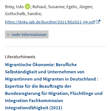
t
I
Brixy, Udo
;
Kohaut, Susanne;
Egeln, Jürgen;
e
n
Gottschalk, Sandra;
r
n
I
https://doku.iab.de/kurzber/2021/kb2021-04.pdf
ö
e
n
f
u
n
mehr Informationen
f
e
e
n
m
u
e
F
e
n
e
Literaturhinweis
m
n
F
Migrantische Ökonomie
:
Berufliche
s
e
Selbständigkeit und Unternehmen von
t
n
e
Migrantinnen und Migranten in Deutschland :
s
r
Expertise für die Beauftragte der
t
ö
e
Bundesregierung für Migration, Flüchtlinge und
f
r
Integration Fachkommission
f
ö
Integrationsfähigkeit
n
(2021)
f