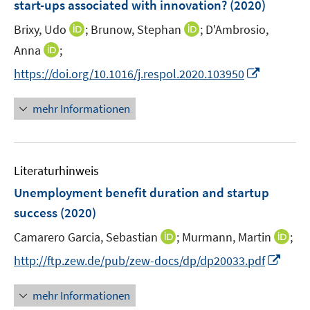
e
start-ups associated with innovation?
(2020)
n
r
I
I
Brixy, Udo
;
Brunow, Stephan
;
D'Ambrosio,
s
ö
n
n
t
I
Anna
;
f
n
n
e
n
f
I
https://doi.org/10.1016/j.respol.2020.103950
e
e
r
n
n
n
u
u
ö
e
e
n
mehr Informationen
e
e
f
u
n
e
m
m
f
e
u
F
F
n
m
e
e
e
e
F
Literaturhinweis
m
n
n
n
e
F
Unemployment benefit duration and startup
s
s
n
e
t
t
success
(2020)
s
n
e
e
t
I
I
Camarero Garcia, Sebastian
;
Murmann, Martin
;
s
r
r
e
n
n
t
I
http://ftp.zew.de/pub/zew-docs/dp/dp20033.pdf
ö
ö
r
n
n
e
n
f
f
ö
e
e
r
n
f
f
mehr Informationen
f
u
u
ö
e