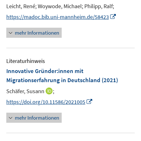
e
Leicht, René;
Woywode, Michael;
Philipp, Ralf;
f
n
n
I
https://madoc.bib.uni-mannheim.de/58423
e
n
n
n
mehr Informationen
e
u
e
Literaturhinweis
m
F
Innovative Gründer:innen mit
e
Migrationserfahrung in Deutschland
(2021)
n
I
Schäfer, Susann
;
s
n
t
I
https://doi.org/10.11586/2021005
n
e
n
e
r
n
mehr Informationen
u
ö
e
e
f
u
m
f
e