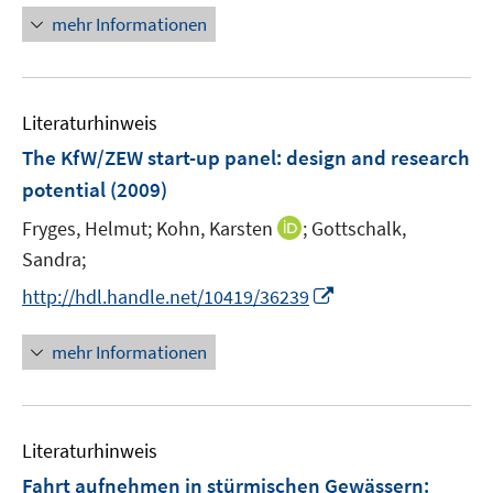
r
n
n
mehr Informationen
ö
e
e
f
u
n
f
e
n
m
Literaturhinweis
e
F
The KfW/ZEW start-up panel: design and research
n
e
potential
(2009)
n
s
I
Fryges, Helmut;
Kohn, Karsten
;
Gottschalk,
t
n
Sandra;
e
n
I
http://hdl.handle.net/10419/36239
r
e
n
ö
u
n
mehr Informationen
f
e
e
f
m
u
n
F
e
e
e
Literaturhinweis
m
n
n
F
Fahrt aufnehmen in stürmischen Gewässern
:
s