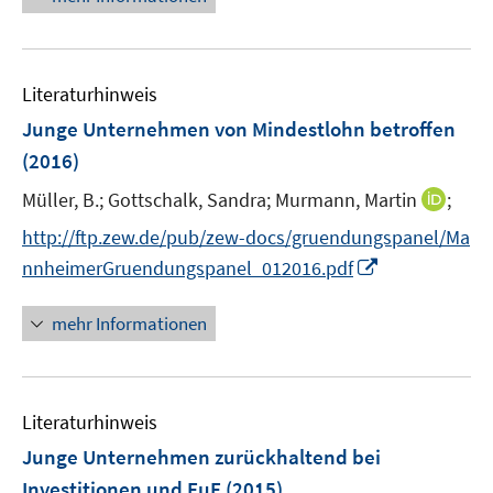
ö
e
r
f
u
ö
f
e
f
n
Literaturhinweis
m
f
e
F
Junge Unternehmen von Mindestlohn betroffen
n
n
e
e
(2016)
n
n
I
Müller, B.;
Gottschalk, Sandra;
Murmann, Martin
;
s
n
t
http://ftp.zew.de/pub/zew-docs/gruendungspanel/Ma
n
e
I
nnheimerGruendungspanel_012016.pdf
e
r
n
u
ö
n
mehr Informationen
e
f
e
m
f
u
F
n
e
e
e
Literaturhinweis
m
n
n
F
Junge Unternehmen zurückhaltend bei
s
e
Investitionen und FuE
(2015)
t