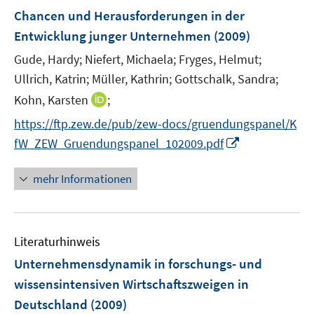
e
Chancen und Herausforderungen in der
t
n
e
Entwicklung junger Unternehmen
(2009)
s
r
t
Gude, Hardy;
Niefert, Michaela;
Fryges, Helmut;
ö
e
Ullrich, Katrin;
Müller, Kathrin;
Gottschalk, Sandra;
f
r
I
Kohn, Karsten
;
f
ö
n
n
https://ftp.zew.de/pub/zew-docs/gruendungspanel/K
f
n
e
I
f
fW_ZEW_Gruendungspanel_102009.pdf
e
n
n
n
u
n
e
mehr Informationen
e
e
n
m
u
F
e
e
Literaturhinweis
m
n
F
Unternehmensdynamik in forschungs- und
s
e
wissensintensiven Wirtschaftszweigen in
t
n
e
Deutschland
(2009)
s