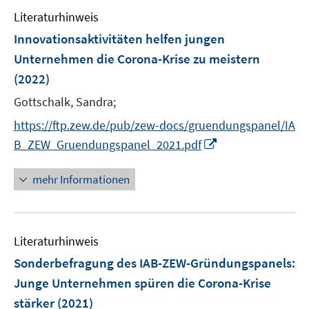
e
e
e
F
n
Literaturhinweis
m
n
n
e
e
F
Innovationsaktivitäten helfen jungen
n
n
e
Unternehmen die Corona-Krise zu meistern
s
n
(2022)
t
s
e
t
Gottschalk, Sandra;
r
e
https://ftp.zew.de/pub/zew-docs/gruendungspanel/IA
ö
r
I
B_ZEW_Gruendungspanel_2021.pdf
f
ö
n
f
f
n
n
mehr Informationen
f
e
e
n
u
n
e
e
n
Literaturhinweis
m
F
Sonderbefragung des IAB-ZEW-Gründungspanels:
e
Junge Unternehmen spüren die Corona-Krise
n
stärker
(2021)
s