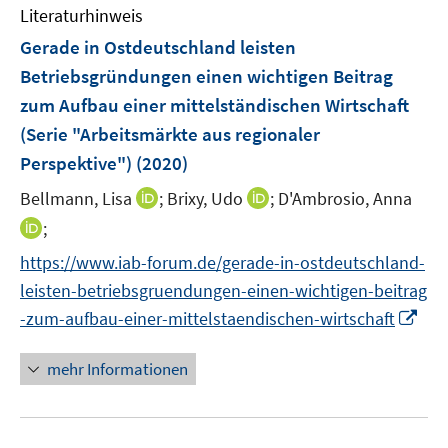
F
n
Literaturhinweis
m
e
e
F
Gerade in Ostdeutschland leisten
n
n
e
Betriebsgründungen einen wichtigen Beitrag
s
n
zum Aufbau einer mittelständischen Wirtschaft
t
s
e
(Serie "Arbeitsmärkte aus regionaler
t
r
e
Perspektive")
(2020)
ö
r
I
I
Bellmann, Lisa
;
Brixy, Udo
;
D'Ambrosio, Anna
f
ö
n
n
f
I
;
f
n
n
n
n
f
https://www.iab-forum.de/gerade-in-ostdeutschland-
e
e
e
n
n
leisten-betriebsgruendungen-einen-wichtigen-beitrag
u
u
n
e
e
I
e
e
-zum-aufbau-einer-mittelstaendischen-wirtschaft
u
n
n
m
m
e
n
F
F
mehr Informationen
m
e
e
e
F
u
n
n
e
e
s
s
n