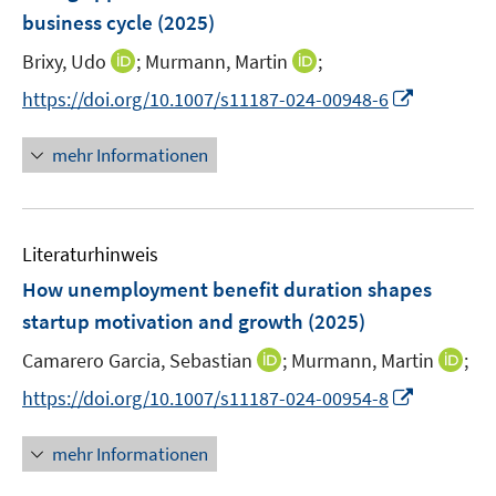
n
e
business cycle
(2025)
t
n
e
I
I
Brixy, Udo
;
Murmann, Martin
;
s
r
n
n
t
I
https://doi.org/10.1007/s11187-024-00948-6
ö
n
n
e
n
f
e
e
r
n
mehr Informationen
f
u
u
ö
e
n
e
e
f
u
e
m
m
f
e
n
F
F
n
Literaturhinweis
m
e
e
e
F
How unemployment benefit duration shapes
n
n
n
e
startup motivation and growth
(2025)
s
s
n
t
t
I
I
Camarero Garcia, Sebastian
;
Murmann, Martin
;
s
e
e
n
n
t
I
https://doi.org/10.1007/s11187-024-00954-8
r
r
n
n
e
n
ö
ö
e
e
r
n
mehr Informationen
f
f
u
u
ö
e
f
f
e
e
f