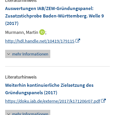
Literaturhinweis
m
n
n
n
F
Auswertungen IAB/ZEW-Gründungspanel
:
s
s
e
Zusatzstichprobe Baden-Württemberg. Welle 9
t
t
n
e
e
(2017)
s
r
r
t
I
Murmann, Martin
;
ö
ö
e
n
I
f
f
http://hdl.handle.net/10419/179115
r
n
n
f
f
ö
e
n
n
n
mehr Informationen
f
u
e
e
e
f
e
u
n
n
n
m
e
e
F
Literaturhinweis
m
n
e
F
Weiterhin kontinuierliche Zielsetzung des
n
e
Gründungspanels
(2017)
s
n
t
I
https://doku.iab.de/externe/2017/k171206r07.pdf
s
e
n
t
r
n
mehr Informationen
e