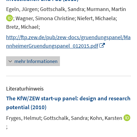
n
e
Egeln, Jürgen;
Gottschalk, Sandra;
Murmann, Martin
s
r
t
I
;
Wagner, Simona Christine;
Niefert, Michaela;
ö
e
n
Bretz, Michael;
f
r
n
f
http://ftp.zew.de/pub/zew-docs/gruendungspanel/Ma
ö
e
n
I
nnheimerGruendungspanel_012015.pdf
f
u
e
n
f
e
n
n
mehr Informationen
n
m
e
e
F
u
n
e
e
n
Literaturhinweis
m
s
F
The KfW/ZEW start-up panel: design and research
t
e
e
potential
(2010)
n
r
Fryges, Helmut;
Gottschalk, Sandra;
Kohn, Karsten
s
ö
t
;
I
f
e
n
f