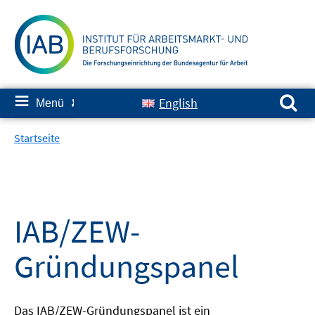
Springe
zum
Inhalt
Suchen nach:
≡
English
Menü
✘
Startseite
IAB/ZEW-
Gründungspanel
Das IAB/ZEW-Gründungspanel ist ein