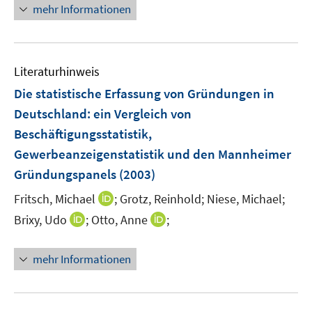
e
n
n
mehr Informationen
e
n
e
e
m
u
n
F
e
e
Literaturhinweis
m
n
F
Die statistische Erfassung von Gründungen in
s
e
Deutschland
:
ein Vergleich von
t
n
e
Beschäftigungsstatistik,
s
r
Gewerbeanzeigenstatistik und den Mannheimer
t
ö
e
Gründungspanels
(2003)
f
r
f
I
Fritsch, Michael
;
Grotz, Reinhold;
Niese, Michael;
ö
n
n
I
I
Brixy, Udo
;
Otto, Anne
;
f
e
n
n
n
f
n
e
n
n
n
mehr Informationen
u
e
e
e
e
u
u
n
m
e
e