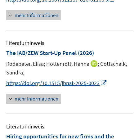
n
n
n
e
e
n
mehr Informationen
u
u
e
e
e
u
m
m
e
F
F
Literaturhinweis
m
e
e
F
The IAB/ZEW Start-Up Panel
(2026)
n
n
e
s
s
I
Rodepeter, Elisa;
Hottenrott, Hanna
;
Gottschalk,
n
t
t
n
Sandra;
s
e
e
n
t
I
https://doi.org/10.1515/jbnst-2025-0023
r
r
e
e
n
ö
ö
u
r
n
mehr Informationen
f
f
e
ö
e
f
f
m
f
u
n
n
F
f
e
e
e
e
n
Literaturhinweis
m
n
n
n
e
F
Hiring opportunities for new firms and the
s