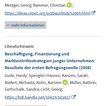
r
t
I
Metzger, Georg;
Rammer, Christian
;
ö
e
n
I
f
https://ideas.repec.org/p/zbw/efisdi/52009.html
r
n
n
f
ö
e
n
n
mehr Informationen
f
u
e
e
f
e
u
n
n
m
e
e
F
Literaturhinweis
m
n
e
F
Beschäftigung, Finanzierung und
n
e
Markteintrittsstrategien junger Unternehmen
:
s
n
Resultate der ersten Befragungswelle
t
(2008)
s
e
t
Gude, Hardy;
Spengler, Hannes;
Kanzen, Sarah;
r
e
I
Niefert, Michaela;
Kohn, Karsten
;
Müller, Kathrin;
ö
r
n
Gottschalk, Sandra;
Licht, Georg;
f
ö
n
f
I
https://hdl.handle.net/10419/161817
f
e
n
n
f
u