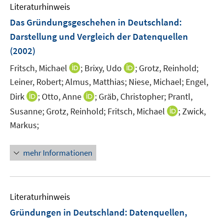
F
m
m
Literaturhinweis
e
F
F
Das Gründungsgeschehen in Deutschland
:
n
e
e
Darstellung und Vergleich der Datenquellen
s
n
n
t
(2002)
s
s
e
t
t
I
I
Fritsch, Michael
;
Brixy, Udo
;
Grotz, Reinhold;
r
e
e
n
n
Leiner, Robert;
Almus, Matthias;
Niese, Michael;
Engel,
ö
r
r
n
n
I
I
Dirk
;
Otto, Anne
f
;
Gräb, Christopher;
Prantl,
ö
ö
e
e
n
n
f
I
Susanne;
Grotz, Reinhold;
f
Fritsch, Michael
f
;
Zwick,
u
u
n
n
n
n
f
f
Markus;
e
e
e
e
e
n
n
n
m
m
u
u
n
e
e
e
F
F
mehr Informationen
e
e
u
n
n
e
e
m
m
e
n
n
F
F
m
s
s
e
e
F
Literaturhinweis
t
t
n
n
e
e
e
Gründungen in Deutschland
:
Datenquellen,
s
s
n