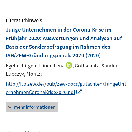
n
n
f
e
e
f
u
e
e
n
m
m
f
e
n
n
e
F
F
n
Literaturhinweis
m
n
e
e
e
F
Junge Unternehmen in der Corona-Krise im
n
n
n
e
Frühjahr 2020
:
Auswertungen und Analysen auf
s
s
n
Basis der Sonderbefragung im Rahmen des
t
t
s
e
e
IAB/ZEW-Gründungspanels 2020
(2020)
t
r
r
e
I
Egeln, Jürgen;
Füner, Lena
;
Gottschalk, Sandra;
ö
ö
r
n
Lubczyk, Moritz;
f
f
ö
n
f
f
http://ftp.zew.de//pub/zew-docs/gutachten/JungeUnt
f
e
n
n
I
f
ernehmenCoronaKrise2020.pdf
u
e
e
n
n
e
n
n
n
e
mehr Informationen
m
e
n
F
u
e
e
n