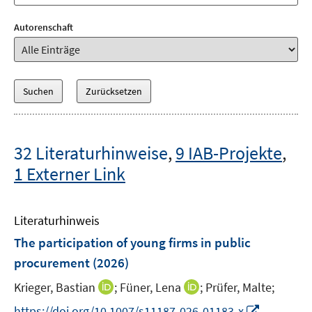
Autorenschaft
32 Literaturhinweise
,
9 IAB-Projekte
,
1 Externer Link
Literaturhinweis
The participation of young firms in public
procurement
(2026)
I
I
Krieger, Bastian
;
Füner, Lena
;
Prüfer, Malte;
n
n
I
https://doi.org/10.1007/s11187-026-01183-x