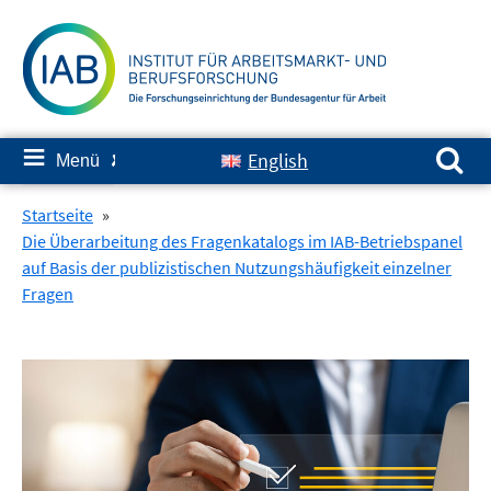
Springe
zum
Inhalt
Suchen nach:
≡
English
Menü
✘
Startseite
»
Die Überarbeitung des Fragenkatalogs im IAB-Betriebspanel
auf Basis der publizistischen Nutzungshäufigkeit einzelner
Fragen