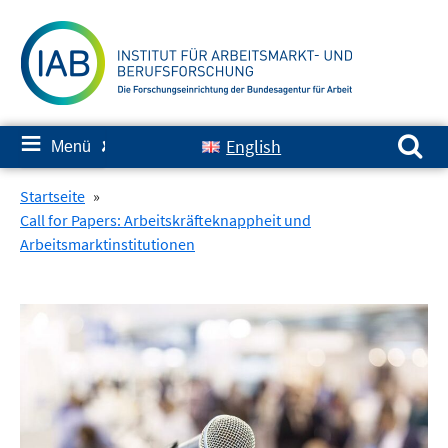
Springe
zum
Inhalt
Suchen nach:
≡
English
Menü
✘
Startseite
»
Call for Papers: Arbeitskräfteknappheit und
Arbeitsmarktinstitutionen