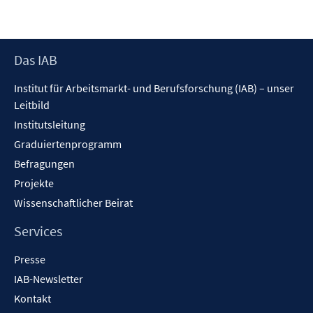
Footer
Das IAB
Inhalt
Institut für Arbeitsmarkt- und Berufsforschung (IAB) – unser
Leitbild
Institutsleitung
Graduiertenprogramm
Befragungen
Projekte
Wissenschaftlicher Beirat
Services
Presse
IAB-Newsletter
Kontakt