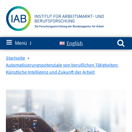
Springe
zum
Inhalt
Suchen nach:
≡
English
Menü
✘
Startseite
»
Automatisierungspotenziale von beruflichen Tätigkeiten:
Künstliche Intelligenz und Zukunft der Arbeit