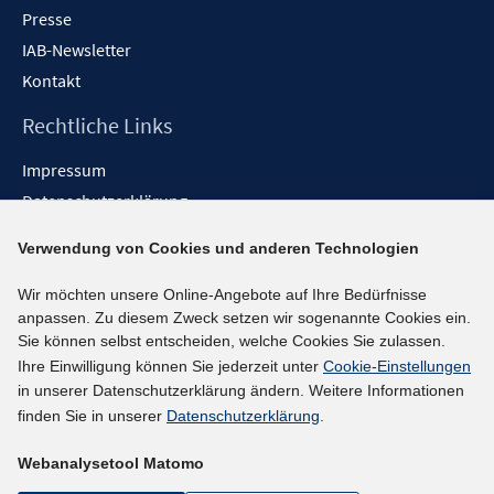
Presse
IAB-Newsletter
Kontakt
Rechtliche Links
Impressum
Datenschutzerklärung
Erklärung zur Barrierefreiheit
Verwendung von Cookies und anderen Technologien
Barrieren melden
Wir möchten unsere Online-Angebote auf Ihre Bedürfnisse
Social-Media-Kanäle
anpassen. Zu diesem Zweck setzen wir sogenannte Cookies ein.
Sie können selbst entscheiden, welche Cookies Sie zulassen.
BlueSky
Ihre Einwilligung können Sie jederzeit unter
Cookie-Einstellungen
YouTube
in unserer Datenschutzerklärung ändern. Weitere Informationen
LinkedIn
finden Sie in unserer
Datenschutzerklärung
.
XING
Webanalysetool Matomo
kununu