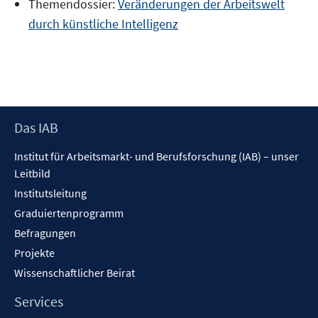
Themendossier:
Veränderungen der Arbeitswelt
durch künstliche Intelligenz
Footer
Das IAB
Inhalt
Institut für Arbeitsmarkt- und Berufsforschung (IAB) – unser
Leitbild
Institutsleitung
Graduiertenprogramm
Befragungen
Projekte
Wissenschaftlicher Beirat
Services