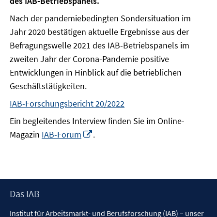
des IAB-Betriebspanels.
Nach der pandemiebedingten Sondersituation im
Jahr 2020 bestätigen aktuelle Ergebnisse aus der
Befragungswelle 2021 des IAB-Betriebspanels im
zweiten Jahr der Corona-Pandemie positive
Entwicklungen in Hinblick auf die betrieblichen
Geschäftstätigkeiten.
IAB-Forschungsbericht 20/2022
Ein begleitendes Interview finden Sie im Online-
In
Magazin
IAB-Forum
.
neuem
Fenster
öffnen
Footer
Das IAB
Inhalt
Institut für Arbeitsmarkt- und Berufsforschung (IAB) – unser