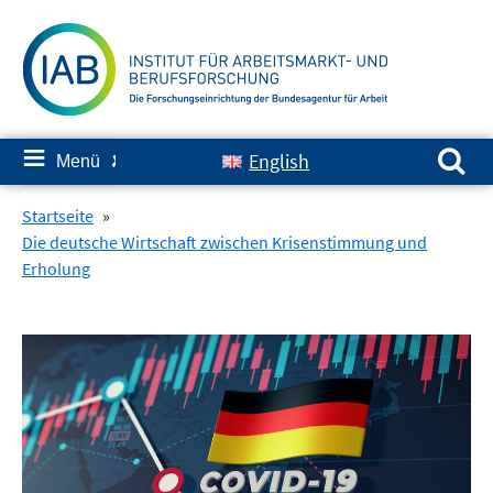
Springe
zum
Inhalt
Suchen nach:
≡
English
Menü
✘
Startseite
»
Die deutsche Wirtschaft zwischen Krisenstimmung und
Erholung