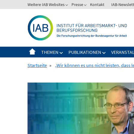
Springe
Weitere IAB Websites
Presse
Kontakt
IAB-Newslet
zum
Inhalt
THEMEN
PUBLIKATIONEN
VERANSTA
Startseite
»
„Wir können es uns nicht leisten, dass