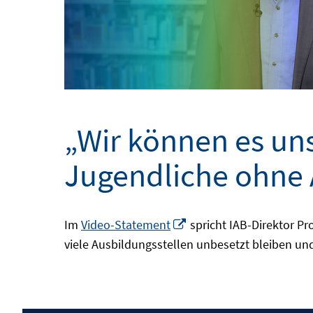
„Wir können es uns
Jugendliche ohne 
In
Im
Video-Statement
spricht IAB-Direktor Pr
neuem
viele Ausbildungsstellen unbesetzt bleiben und
Fenster
öffnen