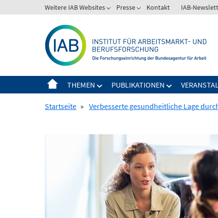
Springe
Weitere IAB Websites
Presse
Kontakt
IAB-Newslet
zum
Inhalt
THEMEN
PUBLIKATIONEN
VERANSTA
Startseite
»
Verbesserte gesundheitliche Lage durc