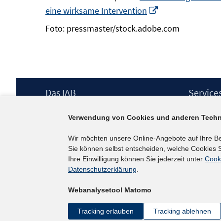
In
eine wirksame Intervention
neuem
Foto: pressmaster/stock.adobe.com
Fenster
öffnen
Footer
Das IAB
Service
Inhalt
Institut für Arbeitsmarkt- und
Presse
Verwendung von Cookies und anderen Techn
Berufsforschung (IAB) – unser Leitbild
IAB-Newsl
Institutsleitung
Kontakt
Wir möchten unsere Online-Angebote auf Ihre B
Graduiertenprogramm
Sie können selbst entscheiden, welche Cookies S
Befragungen
Ihre Einwilligung können Sie jederzeit unter
Cook
Projekte
Datenschutzerklärung
.
Wissenschaftlicher Beirat
Webanalysetool Matomo
Tracking erlauben
Tracking ablehnen