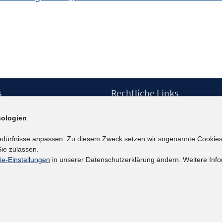
s
Rechtliche Links
Impressum
ologien
etter
Datenschutzerklärung
Erklärung zur Barrierefreiheit
edürfnisse anpassen. Zu diesem Zweck setzen wir sogenannte Cookies
Barrieren melden
ie zulassen.
ie-Einstellungen
in unserer Datenschutzerklärung ändern. Weitere Info