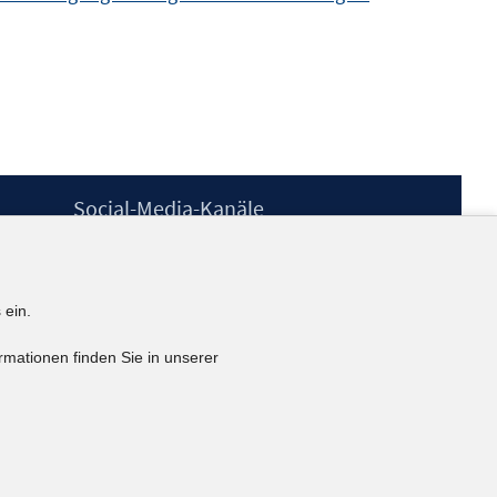
Social-Media-Kanäle
BlueSky
YouTube
LinkedIn
 ein.
XING
kununu
rmationen finden Sie in unserer
Netiquette