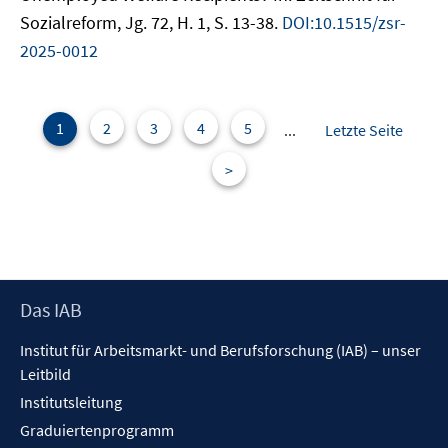
Sozialreform, Jg. 72, H. 1, S. 13-38.
DOI:10.1515/zsr-
2025-0012
1
2
3
4
5
...
Letzte Seite
>
Footer
Das IAB
Inhalt
Institut für Arbeitsmarkt- und Berufsforschung (IAB) – unser
Leitbild
Institutsleitung
Graduiertenprogramm