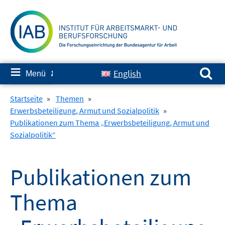
Springe
zum
Inhalt
Suchen nach:
≡
English
Menü
✘
Startseite
»
Themen
»
Erwerbsbeteiligung, Armut und Sozialpolitik
»
Publikationen zum Thema „Erwerbsbeteiligung, Armut und
Sozialpolitik“
Publikationen zum
Thema