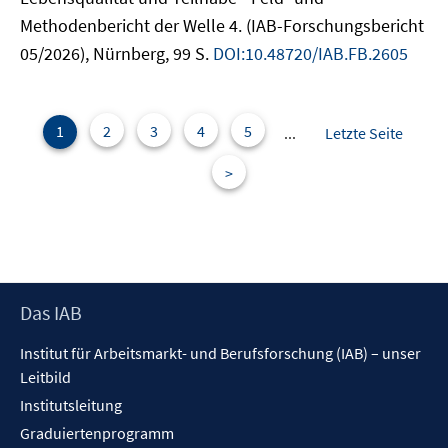
Methodenbericht der Welle 4. (IAB-Forschungsbericht
05/2026), Nürnberg, 99 S.
DOI:10.48720/IAB.FB.2605
1
2
3
4
5
...
Letzte Seite
>
Footer
Das IAB
Inhalt
Institut für Arbeitsmarkt- und Berufsforschung (IAB) – unser
Leitbild
Institutsleitung
Graduiertenprogramm