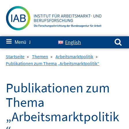
Springe
zum
Inhalt
Suchen nach:
≡
English
Menü
✘
Startseite
»
Themen
»
Arbeitsmarktpolitik
»
Publikationen zum Thema „Arbeitsmarktpolitik“
Publikationen zum
Thema
„Arbeitsmarktpolitik