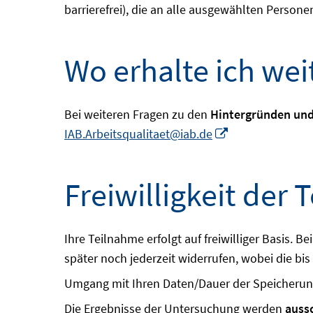
barrierefrei), die an alle ausgewählten Pers
Wo erhalte ich wei
Bei weiteren Fragen zu den
Hintergründen und
In
IAB.Arbeitsqualitaet@iab.de
neuem
Fenster
Freiwilligkeit der
öffnen
Ihre Teilnahme erfolgt auf freiwilliger Basis. 
später noch jederzeit widerrufen, wobei die bi
Umgang mit Ihren Daten/Dauer der Speicheru
Die Ergebnisse der Untersuchung werden
auss