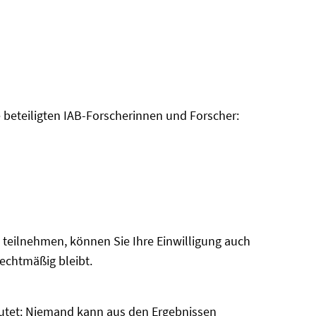
neuem
Fenster
öffnen
e beteiligten IAB-Forscherinnen und Forscher:
ie teilnehmen, können Sie Ihre Einwilligung auch
rechtmäßig bleibt.
eutet: Niemand kann aus den Ergebnissen