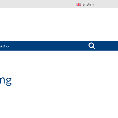
English
Suchen nach:
IAB
ung