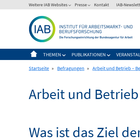
Springe
Weitere IAB Websites
Presse
Kontakt
IAB-Newslet
zum
Inhalt
THEMEN
PUBLIKATIONEN
VERANSTA
Startseite
»
Befragungen
»
Arbeit und Betrieb – 
Arbeit und Betrieb
Was ist das Ziel de