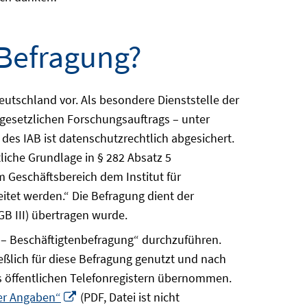
 Befragung?
Deutschland vor. Als besondere Dienststelle der
s gesetzlichen Forschungsauftrags – unter
des IAB ist datenschutzrechtlich abgesichert.
liche Grundlage in § 282 Absatz 5
m Geschäftsbereich dem Institut für
itet werden.“ Die Befragung dient der
GB III) übertragen wurde.
b – Beschäftigtenbefragung“ durchzuführen.
ießlich für diese Befragung genutzt und nach
us öffentlichen Telefonregistern übernommen.
In
rer Angaben“
(PDF, Datei ist nicht