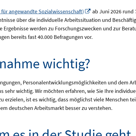
In
ut für angewandte Sozialwissenschaft)
ab Juni 2026 rund 7
neuem
ntnisse über die individuelle Arbeitssituation und Beschäf
Fenster
e Ergebnisse werden zu Forschungszwecken und zur Beratun
öffnen
gen bereits fast 40.000 Befragungen vor.
ilnahme wichtig?
edingungen, Personalentwicklungsmöglichkeiten und dem A
uns sehr wichtig. Wir möchten erfahren, wie Sie Ihre indivi
 erzielen, ist es wichtig, dass möglichst viele Menschen te
 dem deutschen Arbeitsmarkt besser zu verstehen.
m es in der Studie geht