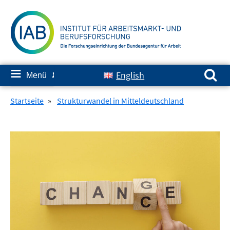
Springe
zum
Inhalt
Suchen nach:
≡
English
Menü
✘
Startseite
»
Strukturwandel in Mitteldeutschland