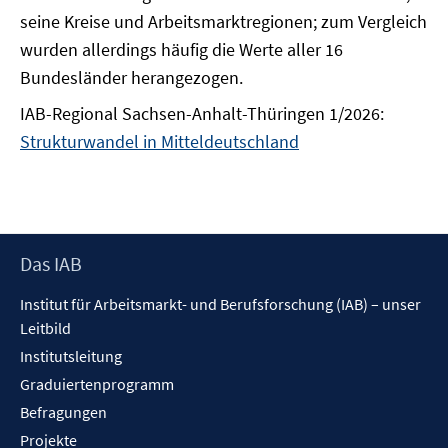
seine Kreise und Arbeitsmarktregionen; zum Vergleich
wurden allerdings häufig die Werte aller 16
Bundesländer herangezogen.
IAB-Regional Sachsen-Anhalt-Thüringen 1/2026:
Strukturwandel in Mitteldeutschland
Footer
Das IAB
Inhalt
Institut für Arbeitsmarkt- und Berufsforschung (IAB) – unser
Leitbild
Institutsleitung
Graduiertenprogramm
Befragungen
Projekte