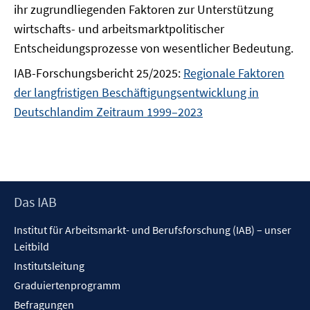
ihr zugrundliegenden Faktoren zur Unterstützung
wirtschafts- und arbeitsmarktpolitischer
Entscheidungsprozesse von wesentlicher Bedeutung.
IAB-Forschungsbericht 25/2025:
Regionale Faktoren
der langfristigen Beschäftigungsentwicklung in
Deutschlandim Zeitraum 1999–2023
Footer
Das IAB
Inhalt
Institut für Arbeitsmarkt- und Berufsforschung (IAB) – unser
Leitbild
Institutsleitung
Graduiertenprogramm
Befragungen