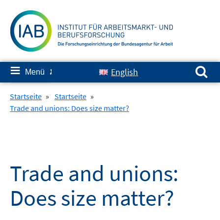
Springe
zum
Inhalt
Suchen nach:
≡
English
Menü
✘
Startseite
»
Startseite
»
Trade and unions: Does size matter?
Trade and unions:
Does size matter?