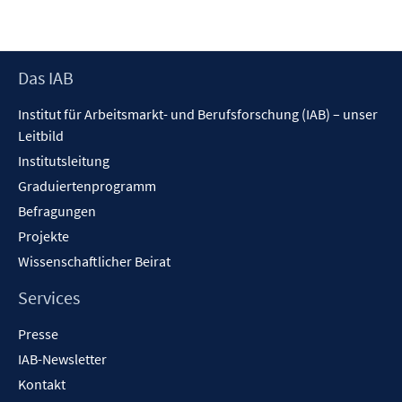
neuem
Fenster
öffnen
Footer
Das IAB
Inhalt
Institut für Arbeitsmarkt- und Berufsforschung (IAB) – unser
Leitbild
Institutsleitung
Graduiertenprogramm
Befragungen
Projekte
Wissenschaftlicher Beirat
Services
Presse
IAB-Newsletter
Kontakt