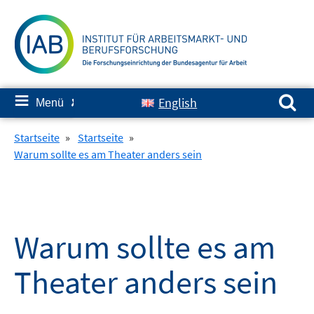
Springe
zum
Inhalt
Suchen nach:
≡
English
Menü
✘
Startseite
»
Startseite
»
Warum sollte es am Theater anders sein
Warum sollte es am
Theater anders sein