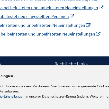
öffnen
F
neue
In
s bei befristeten und unbefristeten Neueinstellungen
ö
Fenst
ne
In
unbefristet neu eingestellten Personen
öffne
Fe
neuem
In
efristeten und unbefristeten Neueinstellungen
öf
Fenster
neuem
In
 bei befristeten und unbefristeten Neueinstellungen
öffnen
Fenster
neu
öffnen
Fens
öffn
s
Rechtliche Links
Impressum
ologien
etter
Datenschutzerklärung
Erklärung zur Barrierefreiheit
edürfnisse anpassen. Zu diesem Zweck setzen wir sogenannte Cookies
Barrieren melden
ie zulassen.
ie-Einstellungen
in unserer Datenschutzerklärung ändern. Weitere Info