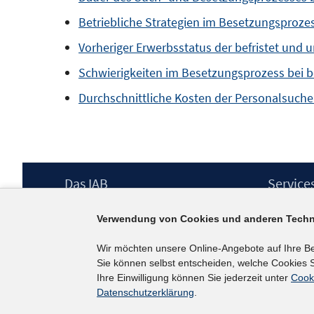
Betriebliche Strategien im Besetzungsprozes
Vorheriger Erwerbsstatus der befristet und 
Schwierigkeiten im Besetzungsprozess bei b
Durchschnittliche Kosten der Personalsuche
Footer
Das IAB
Service
Inhalt
Institut für Arbeitsmarkt- und
Presse
Verwendung von Cookies und anderen Techn
Berufsforschung (IAB) – unser Leitbild
IAB-Newsl
Institutsleitung
Kontakt
Wir möchten unsere Online-Angebote auf Ihre B
Graduiertenprogramm
Sie können selbst entscheiden, welche Cookies S
Befragungen
Ihre Einwilligung können Sie jederzeit unter
Cook
Projekte
Datenschutzerklärung
.
Wissenschaftlicher Beirat