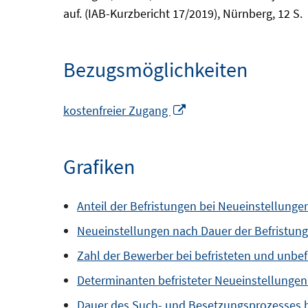
auf. (IAB-Kurzbericht 17/2019), Nürnberg, 12 S.
Bezugsmöglichkeiten
In
kostenfreier Zugang
neuem
Fenster
Grafiken
öffnen
Anteil der Befristungen bei Neueinstellunge
Neueinstellungen nach Dauer der Befristung
Zahl der Bewerber bei befristeten und unbe
Determinanten befristeter Neueinstellungen
Dauer des Such- und Besetzungsprozesses be