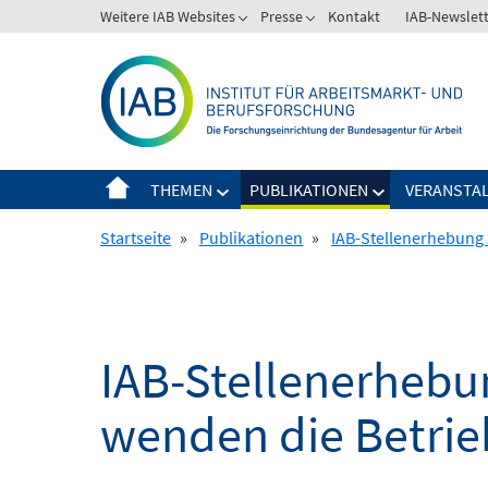
Springe
Weitere IAB Websites
Presse
Kontakt
IAB-Newslet
zum
Inhalt
THEMEN
PUBLIKATIONEN
VERANSTA
Startseite
»
Publikationen
»
IAB-Stellenerhebung 2
IAB-Stellenerhebun
wenden die Betrieb