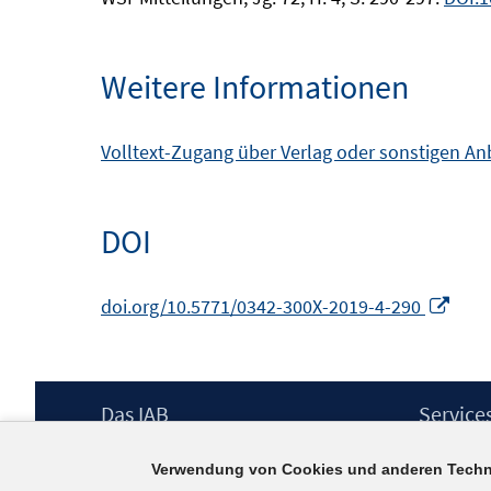
Weitere Informationen
Volltext-Zugang über Verlag oder sonstigen An
DOI
In
doi.org/10.5771/0342-300X-2019-4-290
neu
Fens
öffn
Footer
Das IAB
Service
Inhalt
Institut für Arbeitsmarkt- und
Presse
Verwendung von Cookies und anderen Techn
Berufsforschung (IAB) – unser Leitbild
IAB-Newsl