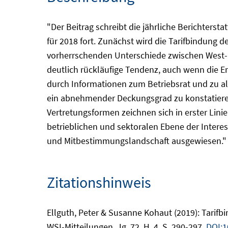
"Der Beitrag schreibt die jährliche Berichterst
für 2018 fort. Zunächst wird die Tarifbindung 
vorherrschenden Unterschiede zwischen West- u
deutlich rückläufige Tendenz, auch wenn die En
durch Informationen zum Betriebsrat und zu alt
ein abnehmender Deckungsgrad zu konstatieren.
Vertretungsformen zeichnen sich in erster Lini
betrieblichen und sektoralen Ebene der Interes
und Mitbestimmungslandschaft ausgewiesen." (
Zitationshinweis
Ellguth, Peter & Susanne Kohaut (2019): Tarifb
WSI-Mitteilungen, Jg. 72, H. 4, S. 290-297.
DOI:1