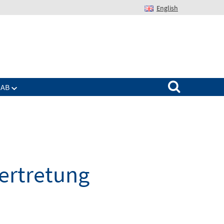
English
Suchen nach:
IAB
vertretung