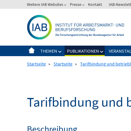
Springe
Weitere IAB Websites
Presse
Kontakt
IAB-Newslet
zum
Inhalt
THEMEN
PUBLIKATIONEN
VERANSTA
Startseite
»
Startseite
»
Tarifbindung und betriebl
Tarifbindung und b
Beschreibung