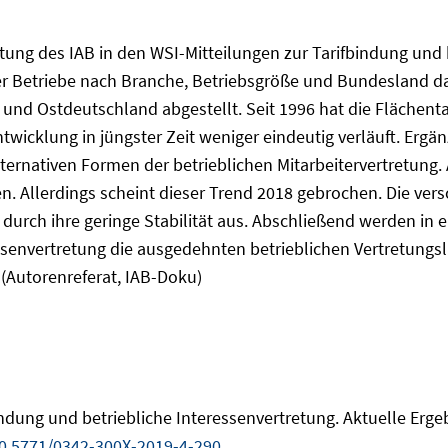
attung des IAB in den WSI-Mitteilungen zur Tarifbindung und
der Betriebe nach Branche, Betriebsgröße und Bundesland dar
nd Ostdeutschland abgestellt. Seit 1996 hat die Flächenta
twicklung in jüngster Zeit weniger eindeutig verläuft. Ergä
ernativen Formen der betrieblichen Mitarbeitervertretung. A
 Allerdings scheint dieser Trend 2018 gebrochen. Die versc
e durch ihre geringe Stabilität aus. Abschließend werden i
senvertretung die ausgedehnten betrieblichen Vertretungslüc
Autorenreferat, IAB-Doku)
indung und betriebliche Interessenvertretung. Aktuelle Erg
0.5771/0342-300X-2019-4-290