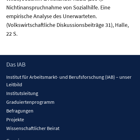
Nichtinanspruchnahme von Sozialhilfe. Eine
empirische Analyse des Unerwarteten.
(Volkswirtschaftliche Diskussionsbeiträge 31), Halle,
22 S.
Footer
Das IAB
Inhalt
Institut für Arbeitsmarkt- und Berufsforschung (IAB) – unser
Leitbild
Institutsleitung
Graduiertenprogramm
Befragungen
Projekte
Wissenschaftlicher Beirat