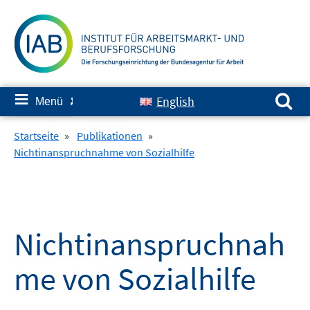
Springe
zum
Inhalt
Suchen nach:
≡
English
Menü
✘
Startseite
»
Publikationen
»
Nichtinanspruchnahme von Sozialhilfe
Nichtinanspruchnah
me von Sozialhilfe