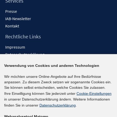
Services
Presse
IAB-Newsletter
Kontakt
Rechtliche Links
Impressum
Datenschutzerklärung
Erklärung zur Barrierefreiheit
Verwendung von Cookies und anderen Technologien
Barrieren melden
Wir möchten unsere Online-Angebote auf Ihre Bedürfnisse
Social-Media-Kanäle
anpassen. Zu diesem Zweck setzen wir sogenannte Cookies ein.
Sie können selbst entscheiden, welche Cookies Sie zulassen.
BlueSky
Ihre Einwilligung können Sie jederzeit unter
Cookie-Einstellungen
YouTube
in unserer Datenschutzerklärung ändern. Weitere Informationen
LinkedIn
finden Sie in unserer
Datenschutzerklärung
.
XING
Webanalysetool Matomo