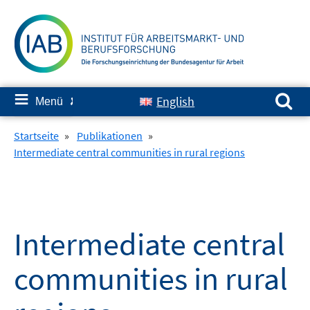
Springe
zum
Inhalt
Suchen nach:
≡
English
Menü
✘
Startseite
»
Publikationen
»
Intermediate central communities in rural regions
Intermediate central
communities in rural