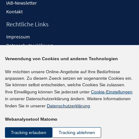
IAB-Newsletter
Kontakt
Rechtliche Links
Impressum
Datenschutzerklärung
Erklärung zur Barrierefreiheit
Verwendung von Cookies und anderen Technologien
Barrieren melden
Wir möchten unsere Online-Angebote auf Ihre Bedürfnisse
Social-Media-Kanäle
anpassen. Zu diesem Zweck setzen wir sogenannte Cookies ein.
Sie können selbst entscheiden, welche Cookies Sie zulassen.
BlueSky
Ihre Einwilligung können Sie jederzeit unter
Cookie-Einstellungen
YouTube
in unserer Datenschutzerklärung ändern. Weitere Informationen
LinkedIn
finden Sie in unserer
Datenschutzerklärung
.
XING
Webanalysetool Matomo
kununu
Netiquette
Tracking erlauben
Tracking ablehnen