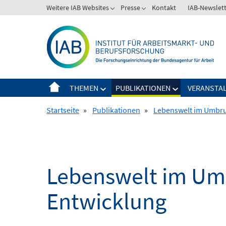
Springe
Weitere IAB Websites
Presse
Kontakt
IAB-Newslet
zum
Inhalt
THEMEN
PUBLIKATIONEN
VERANSTA
Startseite
»
Publikationen
»
Lebenswelt im Umbru
Lebenswelt im Umb
Entwicklung