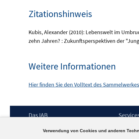
Zitationshinweis
Kubis, Alexander (2010): Lebenswelt im Umbruch
zehn Jahren? : Zukunftsperspektiven der "Jung
Weitere Informationen
Hier finden Sie den Volltext des Sammelwerke
Footer
Das IAB
Service
Inhalt
Institut für Arbeitsmarkt- und
Presse
Verwendung von Cookies und anderen Techn
Berufsforschung (IAB) – unser Leitbild
IAB-Newsl