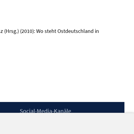
 (Hrsg.) (2010): Wo steht Ostdeutschland in
Social-Media-Kanäle
BlueSky
YouTube