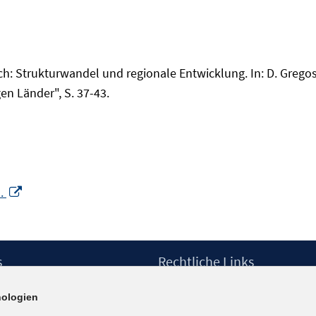
: Strukturwandel und regionale Entwicklung. In: D. Gregosz
en Länder", S. 37-43.
In
s.
neuem
Fenster
öffnen
s
Rechtliche Links
Impressum
ologien
etter
Datenschutzerklärung