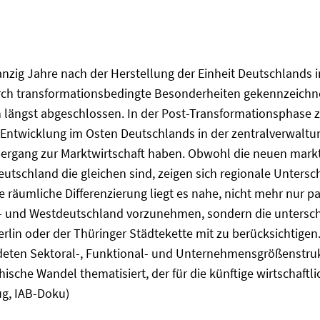
nzig Jahre nach der Herstellung der Einheit Deutschlands 
rch transformationsbedingte Besonderheiten gekennzeichnet
längst abgeschlossen. In der Post-Transformationsphase zei
er Entwicklung im Osten Deutschlands in der zentralverwalt
rgang zur Marktwirtschaft haben. Obwohl die neuen marktwi
schland die gleichen sind, zeigen sich regionale Unterschi
räumliche Differenzierung liegt es nahe, nicht mehr nur pa
t- und Westdeutschland vorzunehmen, sondern die untersch
rlin oder der Thüringer Städtekette mit zu berücksichtigen.
deten Sektoral-, Funktional- und Unternehmensgrößenstru
sche Wandel thematisiert, der für die künftige wirtschaftl
ug, IAB-Doku)