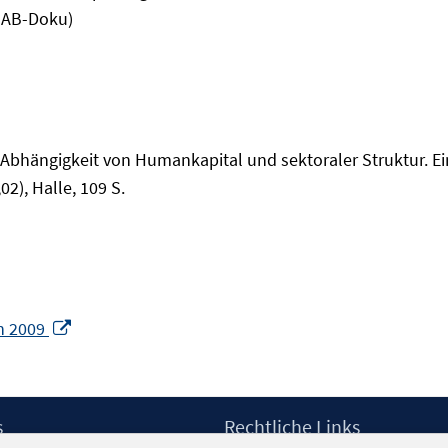
 IAB-Doku)
n Abhängigkeit von Humankapital und sektoraler Struktur. E
2), Halle, 109 S.
In
on 2009
neuem
Fenster
öffnen
s
Rechtliche Links