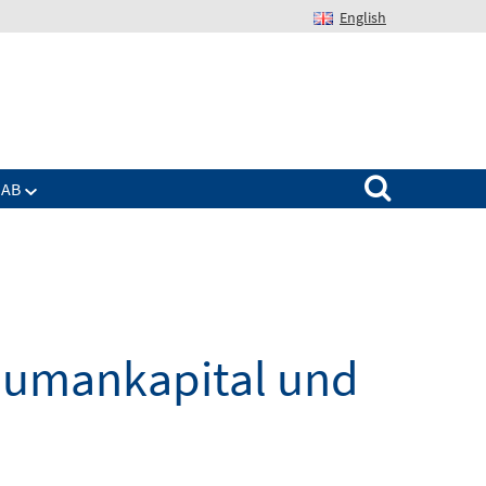
English
Suchen nach:
IAB
 Humankapital und