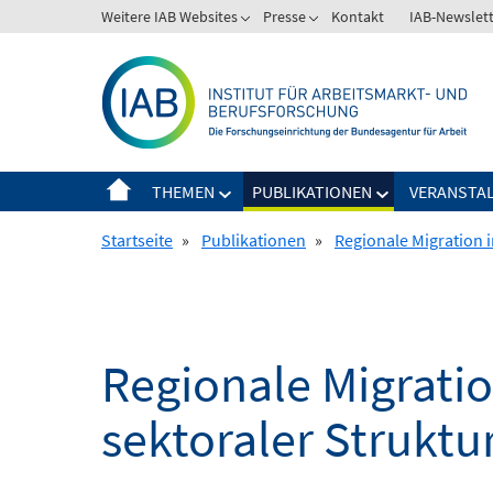
Springe
Weitere IAB Websites
Presse
Kontakt
IAB-Newslet
zum
Inhalt
THEMEN
PUBLIKATIONEN
VERANSTA
Startseite
»
Publikationen
»
Regionale Migration 
Regionale Migrati
sektoraler Struktu