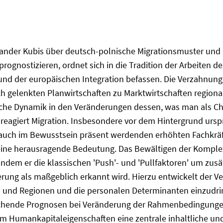
exander Kubis über deutsch-polnische Migrationsmuster und 
rognostizieren, ordnet sich in die Tradition der Arbeiten d
d der europäischen Integration befassen. Die Verzahnung
ch gelenkten Planwirtschaften zu Marktwirtschaften regiona
liche Dynamik in den Veränderungen dessen, was man als 
e reagiert Migration. Insbesondere vor dem Hintergrund 
auch im Bewusstsein präsent werdenden erhöhten Fachkräft
ine herausragende Bedeutung. Das Bewältigen der Komplexi
 indem er die klassischen 'Push'- und 'Pullfaktoren' um zusä
rung als maßgeblich erkannt wird. Hierzu entwickelt der Ver
n und Regionen und die personalen Determinanten einzudrin
hende Prognosen bei Veränderung der Rahmenbedingungen a
m Humankapitaleigenschaften eine zentrale inhaltliche und 