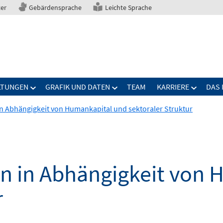
ter
Gebärdensprache
Leichte Sprache
LTUNGEN
GRAFIK UND DATEN
TEAM
KARRIERE
DAS 
in Abhängigkeit von Humankapital und sektoraler Struktur
on in Abhängigkeit von
r