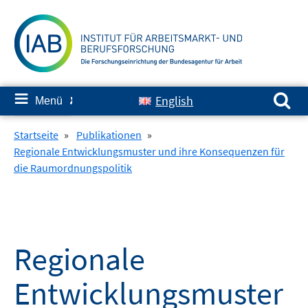
Springe
zum
Inhalt
Suchen nach:
≡
English
Menü
✘
Startseite
»
Publikationen
»
Regionale Entwicklungsmuster und ihre Konsequenzen für
die Raumordnungspolitik
Regionale
Entwicklungsmuster