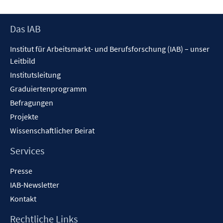
Fenster
öffnen
Footer
Das IAB
Inhalt
Institut für Arbeitsmarkt- und Berufsforschung (IAB) – unser
Leitbild
Institutsleitung
Graduiertenprogramm
Befragungen
Projekte
Wissenschaftlicher Beirat
Services
Presse
IAB-Newsletter
Kontakt
Rechtliche Links