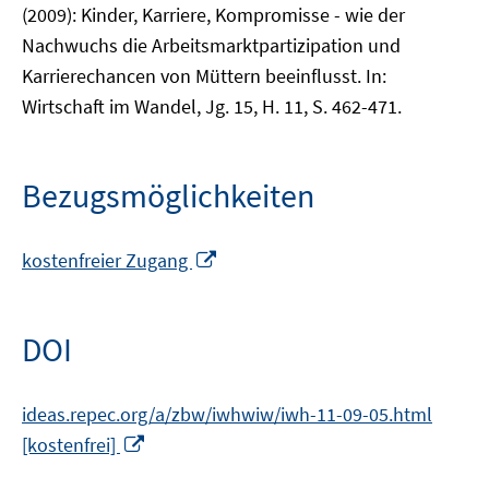
(2009): Kinder, Karriere, Kompromisse - wie der
Nachwuchs die Arbeitsmarktpartizipation und
Karrierechancen von Müttern beeinflusst. In:
Wirtschaft im Wandel, Jg. 15, H. 11, S. 462-471.
Bezugsmöglichkeiten
In
kostenfreier Zugang
neuem
Fenster
öffnen
DOI
ideas.repec.org/a/zbw/iwhwiw/iwh-11-09-05.html
In
[kostenfrei]
neuem