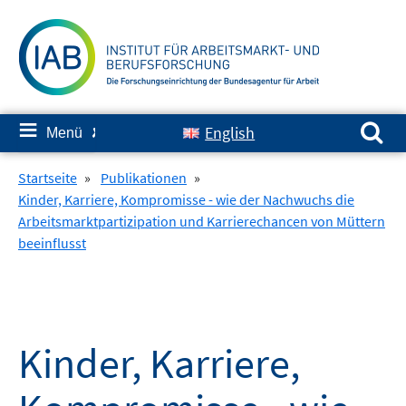
Springe
zum
Inhalt
Suchen nach:
≡
English
Menü
✘
Startseite
»
Publikationen
»
Kinder, Karriere, Kompromisse - wie der Nachwuchs die
Arbeitsmarktpartizipation und Karrierechancen von Müttern
beeinflusst
Kinder, Karriere,