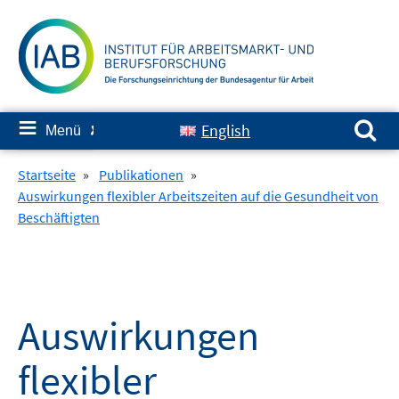
Springe
zum
Inhalt
Suchen nach:
≡
English
Menü
✘
Startseite
»
Publikationen
»
Auswirkungen flexibler Arbeitszeiten auf die Gesundheit von
Beschäftigten
Auswirkungen
flexibler