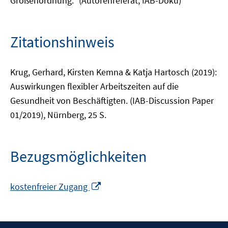
Größenordnung." (Autorenreferat, IAB-Doku)
Zitationshinweis
Krug, Gerhard, Kirsten Kemna & Katja Hartosch (2019):
Auswirkungen flexibler Arbeitszeiten auf die
Gesundheit von Beschäftigten. (IAB-Discussion Paper
01/2019), Nürnberg, 25 S.
Bezugsmöglichkeiten
In
kostenfreier Zugang
neuem
Fenster
öffnen