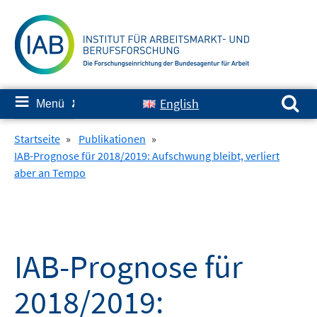
Springe
zum
Inhalt
Suchen nach:
≡
English
Menü
✘
Startseite
»
Publikationen
»
IAB-Prognose für 2018/2019: Aufschwung bleibt, verliert
aber an Tempo
IAB-Prognose für
2018/2019: