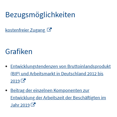
Bezugsmöglichkeiten
In
kostenfreier Zugang
neuem
Fenster
öffnen
Grafiken
Entwicklungstendenzen von Bruttoinlandsprodukt
(BIP) und Arbeitsmarkt in Deutschland 2012 bis
In
2019
neuem
Beitrag der einzelnen Komponenten zur
Fenster
Entwicklung der Arbeitszeit der Beschäftigten im
öffnen
In
Jahr 2019
neuem
Fenster