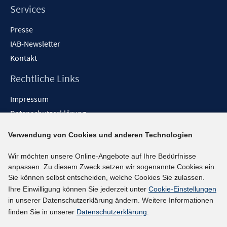
Services
Presse
IAB-Newsletter
Kontakt
Rechtliche Links
Impressum
Datenschutzerklärung
Erklärung zur Barrierefreiheit
Verwendung von Cookies und anderen Technologien
Barrieren melden
Wir möchten unsere Online-Angebote auf Ihre Bedürfnisse
Social-Media-Kanäle
anpassen. Zu diesem Zweck setzen wir sogenannte Cookies ein.
Sie können selbst entscheiden, welche Cookies Sie zulassen.
BlueSky
Ihre Einwilligung können Sie jederzeit unter
Cookie-Einstellungen
YouTube
in unserer Datenschutzerklärung ändern. Weitere Informationen
LinkedIn
finden Sie in unserer
Datenschutzerklärung
.
XING