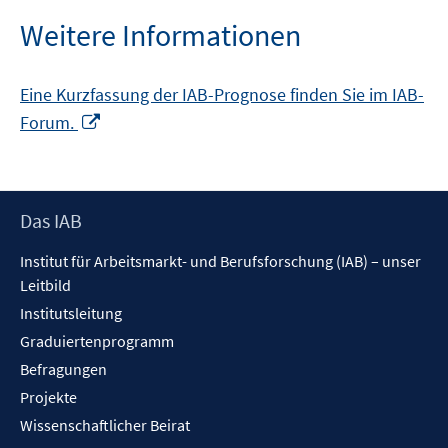
öffnen
Weitere Informationen
Eine Kurzfassung der IAB-Prognose finden Sie im IAB-
In
Forum.
neuem
Fenster
öffnen
Footer
Das IAB
Inhalt
Institut für Arbeitsmarkt- und Berufsforschung (IAB) – unser
Leitbild
Institutsleitung
Graduiertenprogramm
Befragungen
Projekte
Wissenschaftlicher Beirat