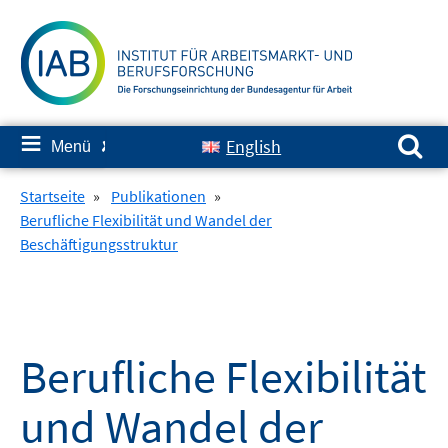
Springe
zum
Inhalt
Suchen nach:
≡
English
Menü
✘
Startseite
»
Publikationen
»
Berufliche Flexibilität und Wandel der
Beschäftigungsstruktur
Berufliche Flexibilität
und Wandel der