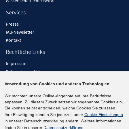
Wissenschaftlicher Beirat
Services
Presse
IAB-Newsletter
Kontakt
Rechtliche Links
Impressum
Datenschutzerklärung
Erklärung zur Barrierefreiheit
Verwendung von Cookies und anderen Technologien
Barrieren melden
Wir möchten unsere Online-Angebote auf Ihre Bedürfnisse
Social-Media-Kanäle
anpassen. Zu diesem Zweck setzen wir sogenannte Cookies ein.
Sie können selbst entscheiden, welche Cookies Sie zulassen.
BlueSky
Ihre Einwilligung können Sie jederzeit unter
Cookie-Einstellungen
YouTube
in unserer Datenschutzerklärung ändern. Weitere Informationen
LinkedIn
finden Sie in unserer
Datenschutzerklärung
.