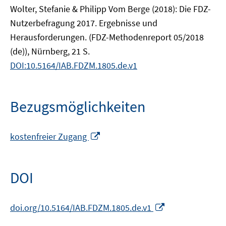
Wolter, Stefanie & Philipp Vom Berge (2018): Die FDZ-
Nutzerbefragung 2017. Ergebnisse und
Herausforderungen. (FDZ-Methodenreport 05/2018
(de)), Nürnberg, 21 S.
DOI:10.5164/IAB.FDZM.1805.de.v1
Bezugsmöglichkeiten
In
kostenfreier Zugang
neuem
Fenster
öffnen
DOI
In
doi.org/10.5164/IAB.FDZM.1805.de.v1
neuem