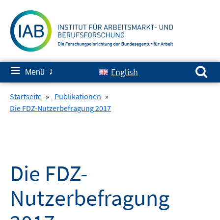
Springe
zum
Inhalt
Suchen nach:
≡
English
Menü
✘
Startseite
»
Publikationen
»
Die FDZ-Nutzerbefragung 2017
Die FDZ-
Nutzerbefragung