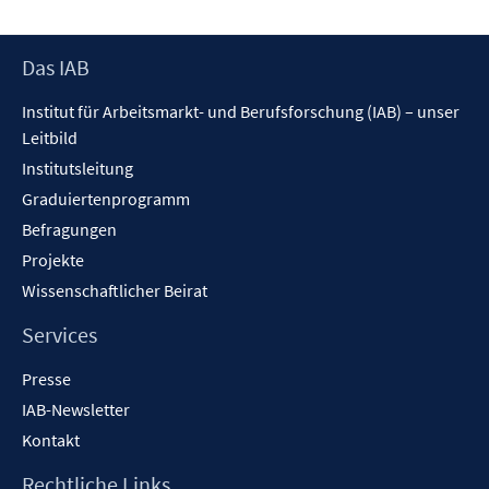
Fenster
öffnen
Footer
Das IAB
Inhalt
Institut für Arbeitsmarkt- und Berufsforschung (IAB) – unser
Leitbild
Institutsleitung
Graduiertenprogramm
Befragungen
Projekte
Wissenschaftlicher Beirat
Services
Presse
IAB-Newsletter
Kontakt
Rechtliche Links