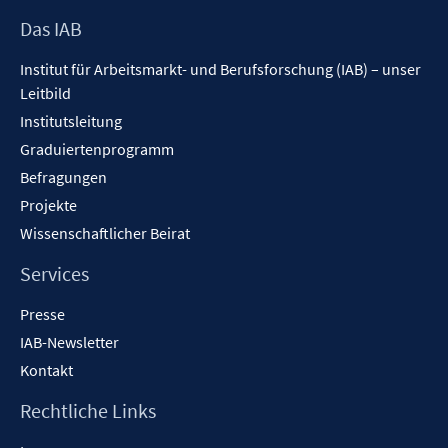
Footer
Das IAB
Inhalt
Institut für Arbeitsmarkt- und Berufsforschung (IAB) – unser
Leitbild
Institutsleitung
Graduiertenprogramm
Befragungen
Projekte
Wissenschaftlicher Beirat
Services
Presse
IAB-Newsletter
Kontakt
Rechtliche Links