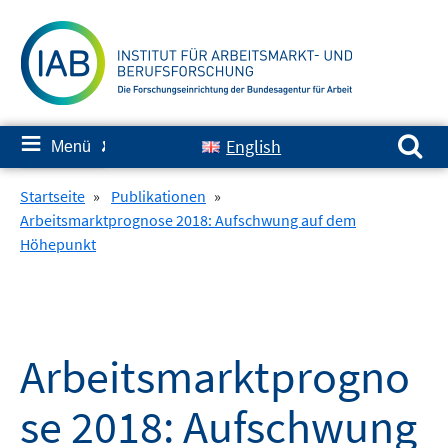
Springe
zum
Inhalt
Suchen nach:
≡
English
Menü
✘
Startseite
»
Publikationen
»
Arbeitsmarktprognose 2018: Aufschwung auf dem
Höhepunkt
Arbeitsmarktprogno
se 2018: Aufschwung