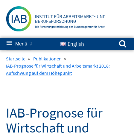
Springe
zum
Inhalt
Suchen nach:
≡
English
Menü
✘
Startseite
»
Publikationen
»
IAB-Prognose für Wirtschaft und Arbeitsmarkt 2018:
Aufschwung auf dem Höhepunkt
IAB-Prognose für
Wirtschaft und