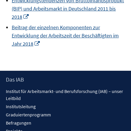
Entwicklungstendenzen von Bruttoinlandsprodukt
(BIP) und Arbeitsmarkt in Deutschland 2011 bis
In
2018
neuem
Beitrag der einzelnen Komponenten zur
Fenster
Entwicklung der Arbeitszeit der Beschäftigten im
öffnen
In
Jahr 2018
neuem
Fenster
öffnen
Footer
Das IAB
Inhalt
Institut für Arbeitsmarkt- und Berufsforschung (IAB) – unser
Leitbild
Institutsleitung
Graduiertenprogramm
Befragungen