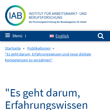
Springe
zum
Inhalt
Suchen nach:
≡
English
Menü
✘
Startseite
»
Publikationen
»
"Es geht darum, Erfahrungswissen und neue digitale
Kompetenzen zu verzahnen"
"Es geht darum,
Erfahrungswissen