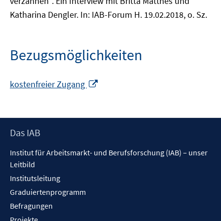
verzahnen". Ein Interview mit Britta Matthes und
Katharina Dengler. In: IAB-Forum H. 19.02.2018, o. Sz.
Bezugsmöglichkeiten
In
kostenfreier Zugang
neuem
Fenster
öffnen
Footer
Das IAB
Inhalt
Institut für Arbeitsmarkt- und Berufsforschung (IAB) – unser
Leitbild
Institutsleitung
Graduiertenprogramm
Befragungen
Projekte