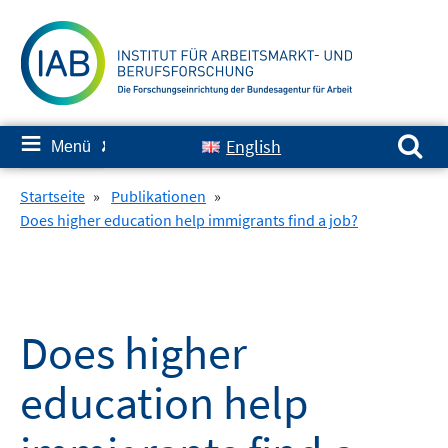
Springe
zum
Inhalt
Suchen nach:
≡
English
Menü
✘
Startseite
»
Publikationen
»
Does higher education help immigrants find a job?
Does higher
education help