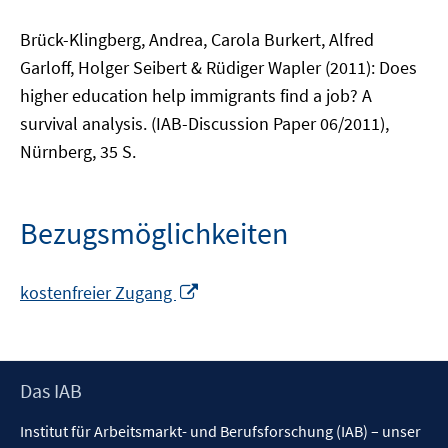
Brück-Klingberg, Andrea, Carola Burkert, Alfred
Garloff, Holger Seibert & Rüdiger Wapler (2011): Does
higher education help immigrants find a job? A
survival analysis. (IAB-Discussion Paper 06/2011),
Nürnberg, 35 S.
Bezugsmöglichkeiten
In
kostenfreier Zugang
neuem
Fenster
öffnen
Footer
Das IAB
Inhalt
Institut für Arbeitsmarkt- und Berufsforschung (IAB) – unser