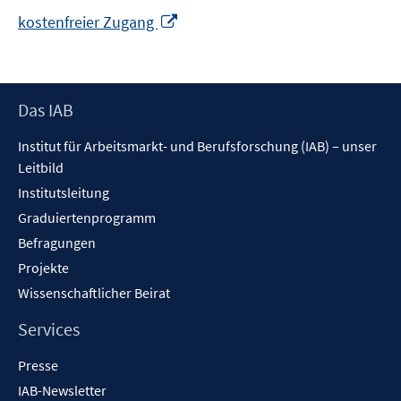
In
kostenfreier Zugang
neuem
Fenster
öffnen
Footer
Das IAB
Inhalt
Institut für Arbeitsmarkt- und Berufsforschung (IAB) – unser
Leitbild
Institutsleitung
Graduiertenprogramm
Befragungen
Projekte
Wissenschaftlicher Beirat
Services
Presse
IAB-Newsletter