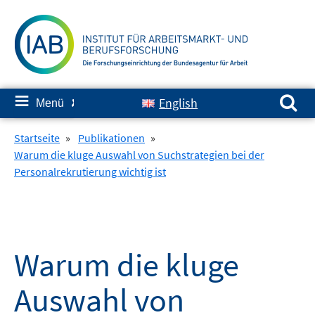
Springe
zum
Inhalt
Suchen nach:
≡
English
Menü
✘
Startseite
»
Publikationen
»
Warum die kluge Auswahl von Suchstrategien bei der
Personalrekrutierung wichtig ist
Warum die kluge
Auswahl von