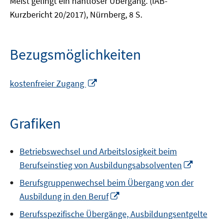
Meist gelingt ein nahtloser Übergang. (IAB-
Kurzbericht 20/2017), Nürnberg, 8 S.
Bezugsmöglichkeiten
In
kostenfreier Zugang
neuem
Fenster
öffnen
Grafiken
Betriebswechsel und Arbeitslosigkeit beim
In
Berufseinstieg von Ausbildungsabsolventen
neuem
Berufsgruppenwechsel beim Übergang von der
Fenste
In
Ausbildung in den Beruf
öffnen
neuem
Berufsspezifische Übergänge, Ausbildungsentgelte
Fenster