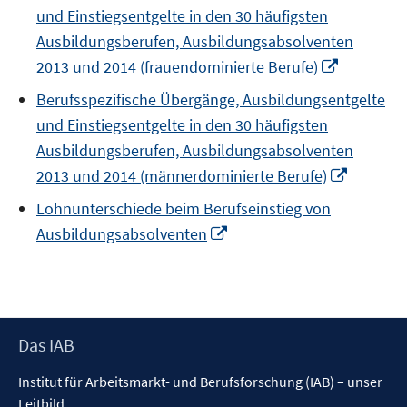
und Einstiegsentgelte in den 30 häufigsten
öffnen
Ausbildungsberufen, Ausbildungsabsolventen
In
2013 und 2014 (frauendominierte Berufe)
neuem
Berufsspezifische Übergänge, Ausbildungsentgelte
Fenster
und Einstiegsentgelte in den 30 häufigsten
öffnen
Ausbildungsberufen, Ausbildungsabsolventen
In
2013 und 2014 (männerdominierte Berufe)
neuem
Lohnunterschiede beim Berufseinstieg von
Fenster
In
Ausbildungsabsolventen
öffnen
neuem
Fenster
öffnen
Footer
Das IAB
Inhalt
Institut für Arbeitsmarkt- und Berufsforschung (IAB) – unser
Leitbild