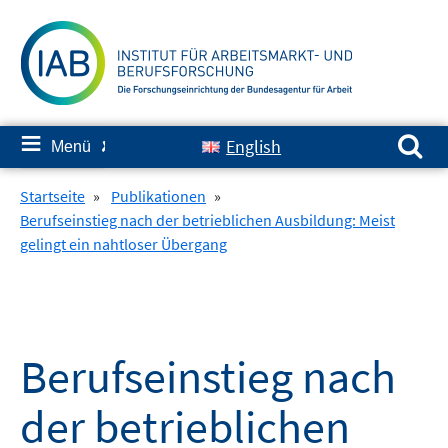
Springe
zum
Inhalt
Suchen nach:
≡
English
Menü
✘
Startseite
»
Publikationen
»
Berufseinstieg nach der betrieblichen Ausbildung: Meist
gelingt ein nahtloser Übergang
Berufseinstieg nach
der betrieblichen