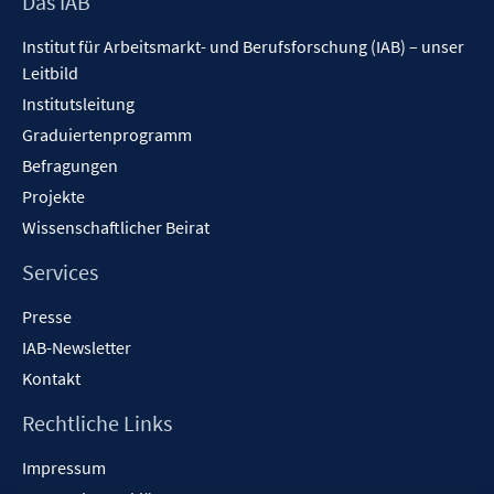
Footer
Das IAB
Inhalt
Institut für Arbeitsmarkt- und Berufsforschung (IAB) – unser
Leitbild
Institutsleitung
Graduiertenprogramm
Befragungen
Projekte
Wissenschaftlicher Beirat
Services
Presse
IAB-Newsletter
Kontakt
Rechtliche Links
Impressum