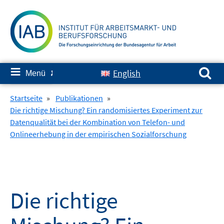
Springe
zum
Inhalt
Suchen nach:
≡
English
Menü
✘
Startseite
»
Publikationen
»
Die richtige Mischung? Ein randomisiertes Experiment zur
Datenqualität bei der Kombination von Telefon- und
Onlineerhebung in der empirischen Sozialforschung
Die richtige