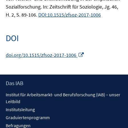
Sozialforschung. In: Zeitschrift für Soziologie, Jg. 46,
H. 2, S. 89-106.
DOI:10.1515/zfsoz-2017-1006
DOI
In
doi.org/10.1515/zfsoz-2017-1006
neuem
Fenster
öffnen
Footer
Das IAB
Inhalt
Institut für Arbeitsmarkt- und Berufsforschung (IAB) – unser
Leitbild
Institutsleitung
Graduiertenprogramm
Befragungen