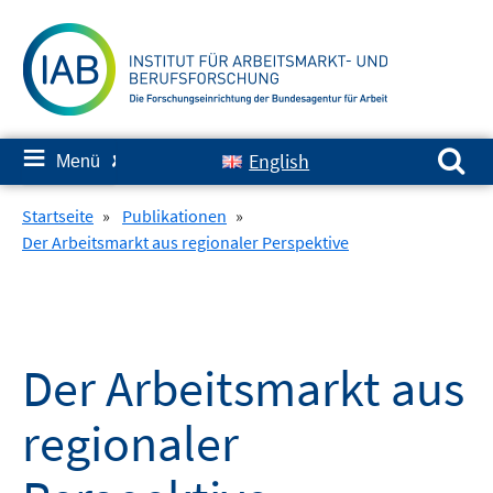
Springe
zum
Inhalt
Suchen nach:
≡
English
Menü
✘
Startseite
»
Publikationen
»
Der Arbeitsmarkt aus regionaler Perspektive
Der Arbeitsmarkt aus
regionaler