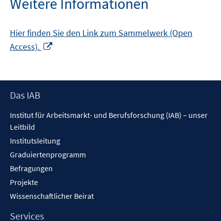
Weitere Informationen
Hier finden Sie den Link zum Sammelwerk (Open
In
Access).
neuem
Fenster
öffnen
Footer
Das IAB
Inhalt
Institut für Arbeitsmarkt- und Berufsforschung (IAB) – unser
Leitbild
Institutsleitung
Graduiertenprogramm
Befragungen
Projekte
Wissenschaftlicher Beirat
Services