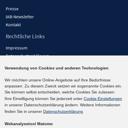
Presse
IAB-Newsletter
Kontakt
Rechtliche Links
Impressum
Datenschutzerklärung
Erklärung zur Barrierefreiheit
Verwendung von Cookies und anderen Technologien
Barrieren melden
Wir möchten unsere Online-Angebote auf Ihre Bedürfnisse
Social-Media-Kanäle
anpassen. Zu diesem Zweck setzen wir sogenannte Cookies ein.
Sie können selbst entscheiden, welche Cookies Sie zulassen.
BlueSky
Ihre Einwilligung können Sie jederzeit unter
Cookie-Einstellungen
YouTube
in unserer Datenschutzerklärung ändern. Weitere Informationen
LinkedIn
finden Sie in unserer
Datenschutzerklärung
.
XING
Webanalysetool Matomo
kununu