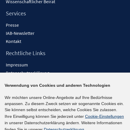
Wissenschaftlicher Beirat
Services
Presse
IAB-Newsletter
Kontakt
Rechtliche Links
Impressum
Datenschutzerklärung
Erklärung zur Barrierefreiheit
Verwendung von Cookies und anderen Technologien
Barrieren melden
Wir möchten unsere Online-Angebote auf Ihre Bedürfnisse
Social-Media-Kanäle
anpassen. Zu diesem Zweck setzen wir sogenannte Cookies ein.
Sie können selbst entscheiden, welche Cookies Sie zulassen.
BlueSky
Ihre Einwilligung können Sie jederzeit unter
Cookie-Einstellungen
YouTube
in unserer Datenschutzerklärung ändern. Weitere Informationen
LinkedIn
finden Sie in unserer
Datenschutzerklärung
.