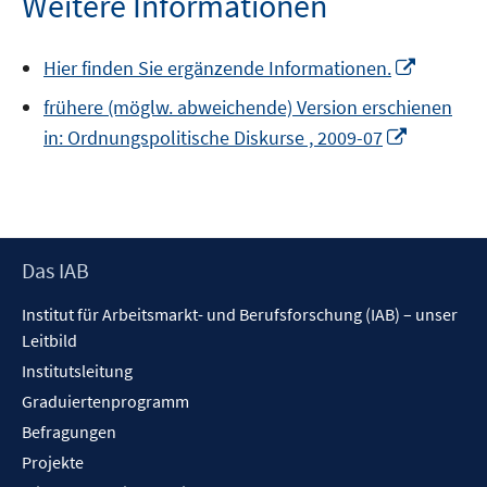
Weitere Informationen
In
Hier finden Sie ergänzende Informationen.
neuem
frühere (möglw. abweichende) Version erschienen
Fenster
In
in: Ordnungspolitische Diskurse , 2009-07
öffnen
neuem
Fenster
öffnen
Footer
Das IAB
Inhalt
Institut für Arbeitsmarkt- und Berufsforschung (IAB) – unser
Leitbild
Institutsleitung
Graduiertenprogramm
Befragungen
Projekte