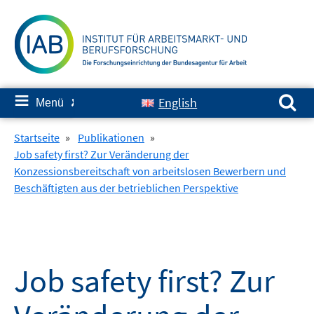
Springe
zum
Inhalt
Suchen nach:
≡
English
Menü
✘
Startseite
»
Publikationen
»
Job safety first? Zur Veränderung der
Konzessionsbereitschaft von arbeitslosen Bewerbern und
Beschäftigten aus der betrieblichen Perspektive
Job safety first? Zur