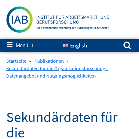
Springe
zum
Inhalt
Suchen nach:
≡
English
Menü
✘
Startseite
»
Publikationen
»
Sekundärdaten für die Organisationsforschung -
Datenangebot und Nutzungsmöglichkeiten
Sekundärdaten für
die