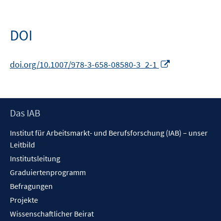
DOI
In
doi.org/10.1007/978-3-658-08580-3_2-1
neuem
Fenster
öffnen
Footer
Das IAB
Inhalt
Institut für Arbeitsmarkt- und Berufsforschung (IAB) – unser
Leitbild
Institutsleitung
Graduiertenprogramm
Befragungen
Projekte
Wissenschaftlicher Beirat