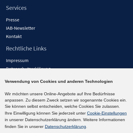
Services
Presse
IAB-Newsletter
Kontakt
Rechtliche Links
Impressum
Datenschutzerklärung
Erklärung zur Barrierefreiheit
Verwendung von Cookies und anderen Technologien
Barrieren melden
Wir möchten unsere Online-Angebote auf Ihre Bedürfnisse
Social-Media-Kanäle
anpassen. Zu diesem Zweck setzen wir sogenannte Cookies ein.
Sie können selbst entscheiden, welche Cookies Sie zulassen.
BlueSky
Ihre Einwilligung können Sie jederzeit unter
Cookie-Einstellungen
YouTube
in unserer Datenschutzerklärung ändern. Weitere Informationen
LinkedIn
finden Sie in unserer
Datenschutzerklärung
.