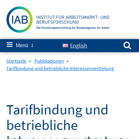
Springe
zum
Inhalt
Suchen nach:
≡
English
Menü
✘
Startseite
»
Publikationen
»
Tarifbindung und betriebliche Interessenvertretung
Tarifbindung und
betriebliche