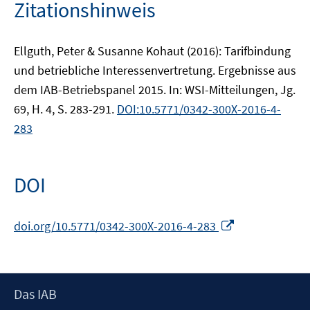
Zitationshinweis
Ellguth, Peter & Susanne Kohaut (2016): Tarifbindung
und betriebliche Interessenvertretung. Ergebnisse aus
dem IAB-Betriebspanel 2015. In: WSI-Mitteilungen, Jg.
69, H. 4, S. 283-291.
DOI:10.5771/0342-300X-2016-4-
283
DOI
In
doi.org/10.5771/0342-300X-2016-4-283
neuem
Fenster
öffnen
Footer
Das IAB
Inhalt