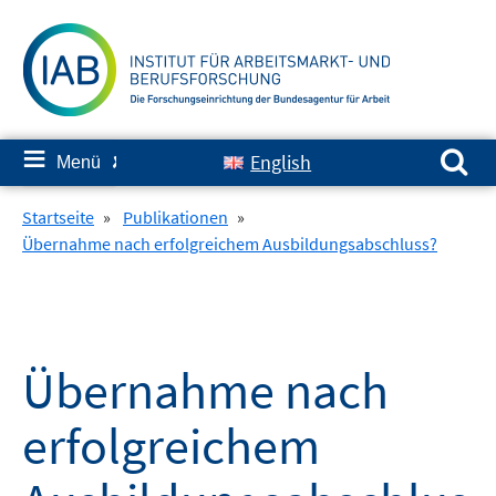
Springe
zum
Inhalt
Suchen nach:
≡
English
Menü
✘
Startseite
»
Publikationen
»
Übernahme nach erfolgreichem Ausbildungsabschluss?
Übernahme nach
erfolgreichem