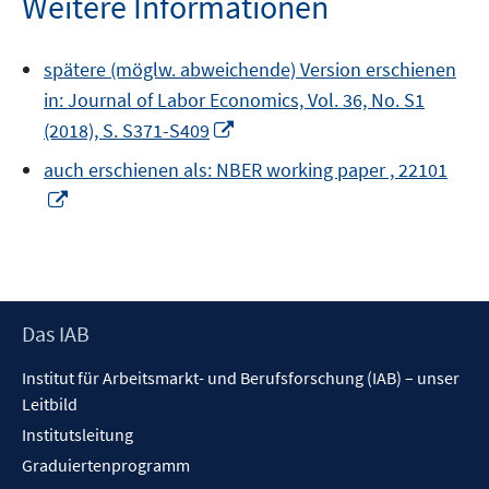
Weitere Informationen
spätere (möglw. abweichende) Version erschienen
in: Journal of Labor Economics, Vol. 36, No. S1
In
(2018), S. S371-S409
neuem
auch erschienen als: NBER working paper , 22101
Fenster
In
öffnen
neuem
Fenster
öffnen
Footer
Das IAB
Inhalt
Institut für Arbeitsmarkt- und Berufsforschung (IAB) – unser
Leitbild
Institutsleitung
Graduiertenprogramm