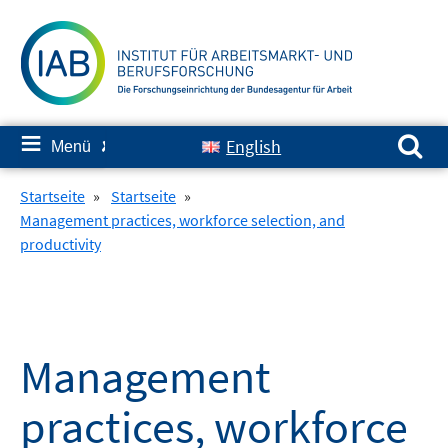
Springe
zum
Inhalt
Suchen nach:
≡
English
Menü
✘
Startseite
»
Startseite
»
Management practices, workforce selection, and
productivity
Management
practices, workforce