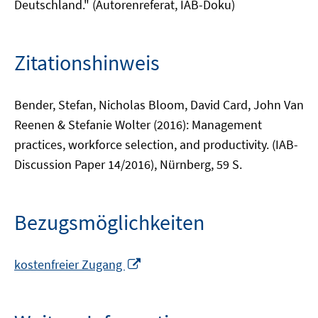
Deutschland." (Autorenreferat, IAB-Doku)
Zitationshinweis
Bender, Stefan, Nicholas Bloom, David Card, John Van
Reenen & Stefanie Wolter (2016): Management
practices, workforce selection, and productivity. (IAB-
Discussion Paper 14/2016), Nürnberg, 59 S.
Bezugsmöglichkeiten
In
kostenfreier Zugang
neuem
Fenster
öffnen